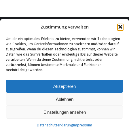
Zustimmung verwalten
Services & products
Um dir ein optimales Erlebnis zu bieten, verwenden wir Technologien
wie Cookies, um Geräteinformationen zu speichern und/oder darauf
Localizzazione GPS
zuzugreifen. Wenn du diesen Technologien zustimmst, können wir
Daten wie das Surfverhalten oder eindeutige IDs auf dieser Website
Diario di bordo
verarbeiten. Wenn du deine Zustimmung nicht erteilst oder
zurückziehst, können bestimmte Merkmale und Funktionen
Diario di bordo con meno dati
beeinträchtigt werden.
Diario di bordo con distinzione tra tragitti privati e lavorativi
Akzeptieren
Diario di bordo del conducente
Ablehnen
Flotta aziendale GPS
Einstellungen ansehen
Localizzazone GPS del bestiame
Datenschutzerklärung
Impressum
GPS per eventi