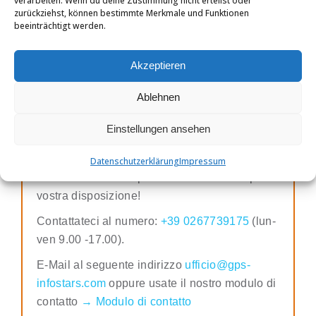
verarbeiten. Wenn du deine Zustimmung nicht erteilst oder
zurückziehst, können bestimmte Merkmale und Funktionen
dati inclusa.
beeinträchtigt werden.
→
Localizzatore GPS mobile.
Akzeptieren
Al negozio
Ablehnen
Einstellungen ansehen
Avete domande?
Datenschutzerklärung
Impressum
I nostri consulenti specializzati sono sempre a
vostra disposizione!
Contattateci al numero:
+39 0267739175
(lun-
ven 9.00 -17.00).
E-Mail al seguente indirizzo
ufficio@gps-
infostars.com
oppure usate il nostro modulo di
contatto
→ Modulo di contatto