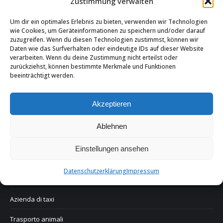
Zustimmung verwalten
Imbarcazioni e yacht
Um dir ein optimales Erlebnis zu bieten, verwenden wir Technologien
wie Cookies, um Geräteinformationen zu speichern und/oder darauf
Servizi di corriere
zuzugreifen. Wenn du diesen Technologien zustimmst, können wir
Daten wie das Surfverhalten oder eindeutige IDs auf dieser Website
verarbeiten. Wenn du deine Zustimmung nicht erteilst oder
Grandi multinazionali
zurückziehst, können bestimmte Merkmale und Funktionen
beeinträchtigt werden.
Piccole imprese
Aziende agricole
Akzeptieren
Trasporti alimentari
Ablehnen
Flotta veicoli mista
Einstellungen ansehen
Servizio e montaggio
Datenschutzerklärung
Impressum
Eventi sportivi
Azienda di taxi
Trasporto animali