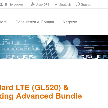
Suche
Deutsch
Cerca:
Il mio account
App-GPS
ttore
Consulenza & Contatti
Negozio
dard LTE (GL520) &
cking Advanced Bundle