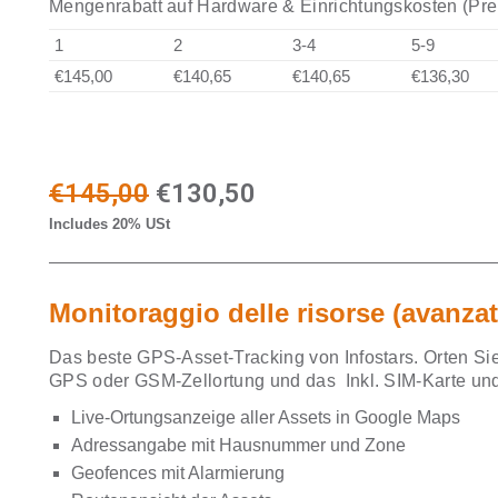
Mengenrabatt auf Hardware & Einrichtungskosten (Pre
1
2
3-4
5-9
€145,00
€140,65
€140,65
€136,30
Il
Il
€
145,00
€
130,50
Includes 20% USt
prezzo
prezzo
originale
attuale
Monitoraggio delle risorse (avanzat
era:
è:
€145,00.
€130,50.
Das beste GPS-Asset-Tracking von Infostars. Orten Sie
GPS oder GSM-Zellortung und das Inkl. SIM-Karte un
Live-Ortungsanzeige aller Assets in Google Maps
Adressangabe mit Hausnummer und Zone
Geofences mit Alarmierung