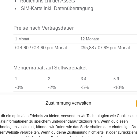
Routenansicht der Assets
SIM-Karte inkl. Datenübertragung
Preise nach Vertragsdauer
1 Monat
12 Monate
€14,90
/
€14,90
pro Monat
€95,88
/
€7,99
pro Monat
Mengenrabatt auf Softwarepaket
1
2
3-4
5-9
-0%
-2%
-5%
-10%
Zustimmung verwalten
Temporaneamente non disponibile
dir ein optimales Erlebnis zu bieten, verwenden wir Technologien wie Cookies, u
äteinformationen zu speichern und/oder darauf zuzugreifen. Wenn du diesen
hnologien zustimmst, können wir Daten wie das Surfverhalten oder eindeutige IDs
Spese di installazi
ser Website verarbeiten. Wenn du deine Zustimmung nicht erteilst oder zurückziehs