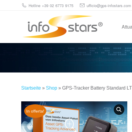
Hotline +39 02 6773 9175
ufficio@gps-infostars.com
Attu
Startseite
»
Shop
»
GPS-Tracker Battery Standard L
In offerta!