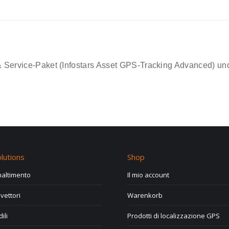
& Service-Paket (Infostars Asset GPS-Tracking Advanced) u
lutions
Shop
smaltimento
Il mio account
vettori
Warenkorb
ili
Prodotti di localizzazione GPS