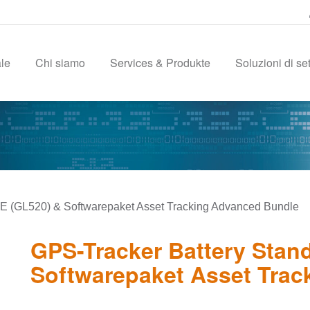
ale
Chi siamo
Services & Produkte
Soluzioni di se
TE (GL520) & Softwarepaket Asset Tracking Advanced Bundle
GPS-Tracker Battery Stan
Softwarepaket Asset Tra