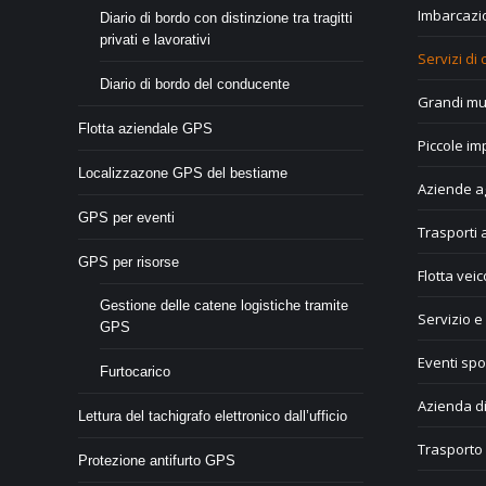
Imbarcazio
Diario di bordo con distinzione tra tragitti
privati e lavorativi
Servizi di 
Diario di bordo del conducente
Grandi mul
Flotta aziendale GPS
Piccole im
Localizzazone GPS del bestiame
Aziende ag
GPS per eventi
Trasporti 
GPS per risorse
Flotta veic
Gestione delle catene logistiche tramite
Servizio e
GPS
Eventi spor
Furtocarico
Azienda di
Lettura del tachigrafo elettronico dall’ufficio
Trasporto 
Protezione antifurto GPS