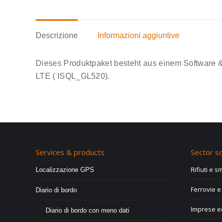
Descrizione
Informazioni aggiuntive
Dieses Produktpaket besteht aus einem Software 
LTE ( ISQL_GL520).
Services & products
Sector so
Rifiuti e 
Localizzazione GPS
Ferrovie e 
Diario di bordo
Imprese ed
Diario di bordo con meno dati