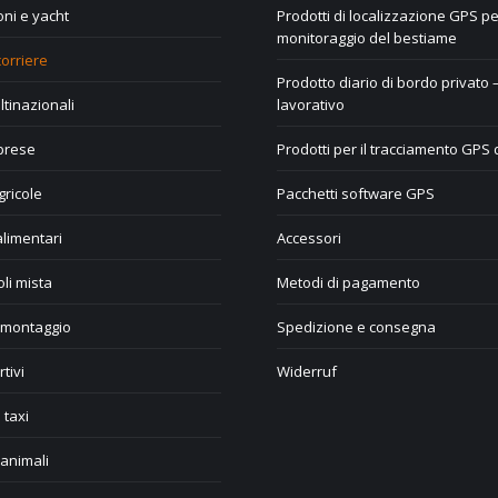
ni e yacht
Prodotti di localizzazione GPS per
monitoraggio del bestiame
corriere
Prodotto diario di bordo privato 
tinazionali
lavorativo
prese
Prodotti per il tracciamento GPS 
ricole
Pacchetti software GPS
alimentari
Accessori
oli mista
Metodi di pagamento
 montaggio
Spedizione e consegna
tivi
Widerruf
 taxi
animali