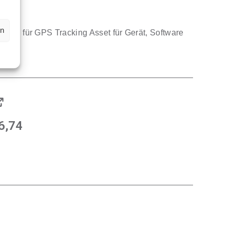
en
erung für GPS Tracking Asset für Gerät, Software
bile
Il
6,74
ezzo
prezzo
ginale
attuale
:
è:
8,60.
€16,74.