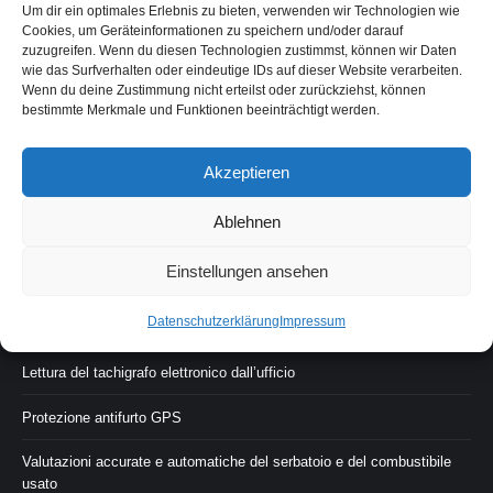
Diario di bordo con distinzione tra tragitti privati e lavorativi
Um dir ein optimales Erlebnis zu bieten, verwenden wir Technologien wie
Cookies, um Geräteinformationen zu speichern und/oder darauf
zuzugreifen. Wenn du diesen Technologien zustimmst, können wir Daten
Diario di bordo del conducente
wie das Surfverhalten oder eindeutige IDs auf dieser Website verarbeiten.
Wenn du deine Zustimmung nicht erteilst oder zurückziehst, können
Flotta aziendale GPS
bestimmte Merkmale und Funktionen beeinträchtigt werden.
Localizzazone GPS del bestiame
Akzeptieren
GPS per eventi
Ablehnen
GPS per risorse
Einstellungen ansehen
Gestione delle catene logistiche tramite GPS
Datenschutzerklärung
Impressum
Furtocarico
Lettura del tachigrafo elettronico dall’ufficio
Protezione antifurto GPS
Valutazioni accurate e automatiche del serbatoio e del combustibile
usato