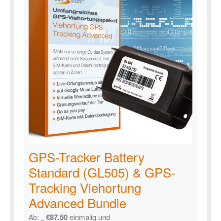
GPS-Tracker Battery
Standard (GL505) & GPS-
Tracking Viehortung
Advanced Bundle
€
87,50
einmalig und
Ab:
€
137,99