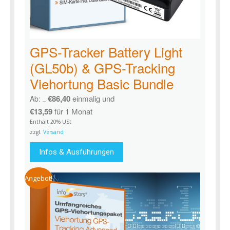
GPS-Tracker Battery Light
(GL50b) & GPS-Tracking
Viehortung Basic Bundle
€
86,40
einmalig und
Ab:
€
126,38
€
13,59
für 1 Monat
Enthält 20% USt
zzgl.
Versand
Infos & Ausführungen
Angebot!