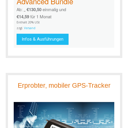
Advanced Bundle
€
130,50
einmalig und
Ab:
€
157,79
€
14,59
für 1 Monat
Enthält 20% USt
zzgl.
Versand
Infos & Ausführungen
Erprobter, mobiler GPS-Tracker