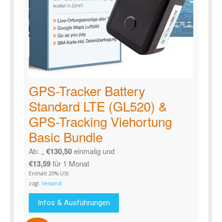
GPS-Tracker Battery
Standard LTE (GL520) &
GPS-Tracking Viehortung
Basic Bundle
€
130,50
einmalig und
Ab:
€
156,18
€
13,59
für 1 Monat
Enthält 20% USt
zzgl.
Versand
Infos & Ausführungen