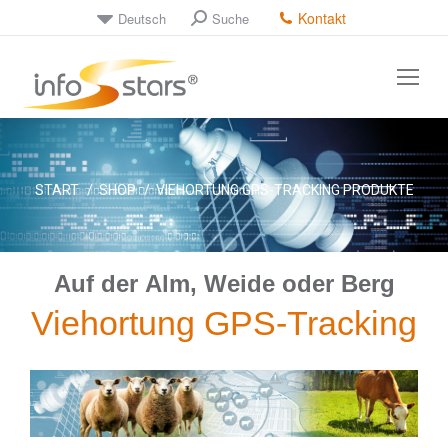
Kontakt
Deutsch
Suche
Sie befinden sich hier:
START
SHOP
VIEHORTUNG GPS-TRACKING PRODUKTE
Auf der Alm, Weide oder Berg
Viehortung GPS-Tracking