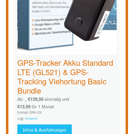
GPS-Tracker Akku Standard
LTE (GL521) & GPS-
Tracking Viehortung Basic
Bundle
€
139,50
einmalig und
Ab:
€
166,18
€
13,59
für 1 Monat
Enthält 20% USt
zzgl.
Versand
Infos & Ausführungen