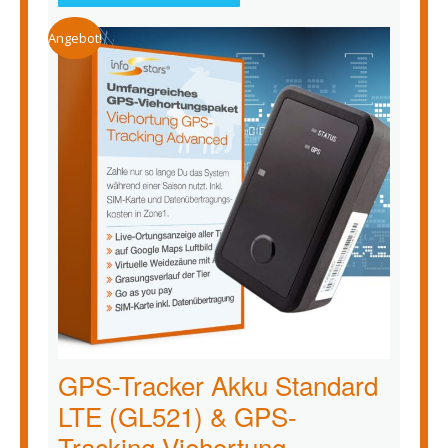
Angebot!
GPS-Tracker Akku Standard
LTE (GL521) & GPS-
Tracking Viehortung