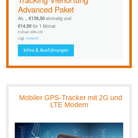
Advanced Paket
€
139,50
einmalig und
Ab:
€
167,79
€
14,59
für 1 Monat
Enthält 20% USt
zzgl.
Versand
Infos & Ausführungen
Mobiler GPS-Tracker mit 2G und
LTE Modem