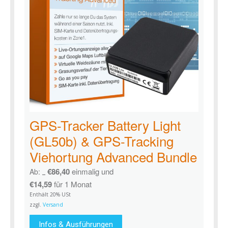
GPS-Tracker Battery Light
(GL50b) & GPS-Tracking
Viehortung Advanced Bundle
€
86,40
einmalig und
Ab:
€
127,99
€
14,59
für 1 Monat
Enthält 20% USt
zzgl.
Versand
Infos & Ausführungen