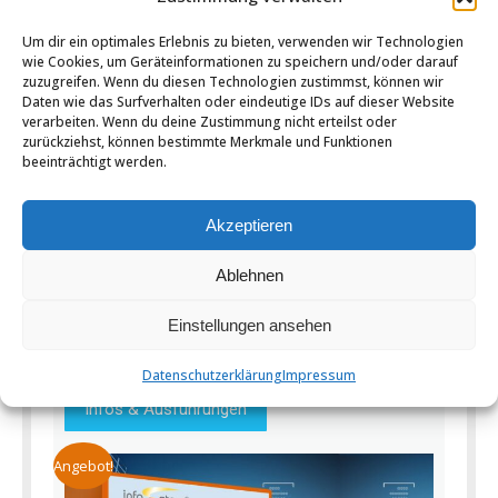
Um dir ein optimales Erlebnis zu bieten, verwenden wir Technologien
wie Cookies, um Geräteinformationen zu speichern und/oder darauf
zuzugreifen. Wenn du diesen Technologien zustimmst, können wir
Daten wie das Surfverhalten oder eindeutige IDs auf dieser Website
verarbeiten. Wenn du deine Zustimmung nicht erteilst oder
zurückziehst, können bestimmte Merkmale und Funktionen
GPS-Tracker Battery
beeinträchtigt werden.
Standard (GL505) & GPS-
Tracking Viehortung Basic
Akzeptieren
Bundle
Ablehnen
€
87,50
einmalig und
Ab:
€
136,38
€
13,59
für 1 Monat
Einstellungen ansehen
Enthält 20% USt
zzgl.
Versand
Datenschutzerklärung
Impressum
Infos & Ausführungen
Angebot!