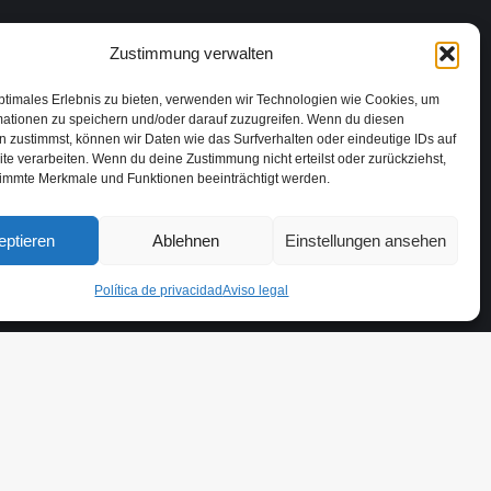
Zustimmung verwalten
ptimales Erlebnis zu bieten, verwenden wir Technologien wie Cookies, um
mationen zu speichern und/oder darauf zuzugreifen. Wenn du diesen
 zustimmst, können wir Daten wie das Surfverhalten oder eindeutige IDs auf
te verarbeiten. Wenn du deine Zustimmung nicht erteilst oder zurückziehst,
immte Merkmale und Funktionen beeinträchtigt werden.
eptieren
Ablehnen
Einstellungen ansehen
8020, Madrid, España | ©2024 Todos los derechos reservados
Política de privacidad
Aviso legal