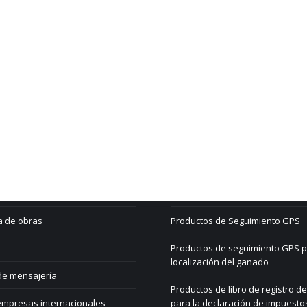
lösungen
Shop
 eliminación
Mi cuenta
les y transportistas
Carro de la compra
a de obras
Productos de Seguimiento GPS
Productos de seguimiento GPS p
localización del ganado
de mensajería
Productos de libro de registro de
mpresas internacionales
para la declaración de impuesto