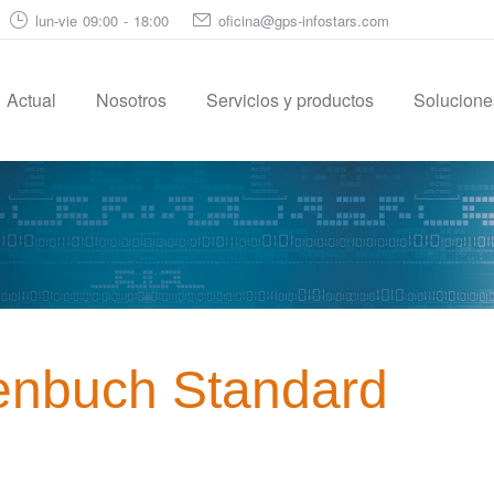
lun-vie 09:00 - 18:00
oficina@gps-infostars.com
Actual
Nosotros
Servicios y productos
Soluciones
enbuch Standard