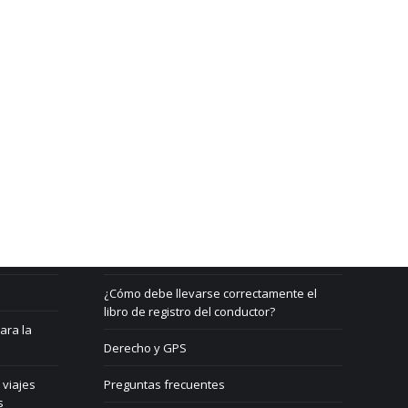
Beratung & Support
Contacto
¿Qué es un GPS?
¿Cómo debe llevarse correctamente el
libro de registro del conductor?
ara la
Derecho y GPS
 viajes
Preguntas frecuentes
s