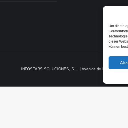
Um dir ein o
Geräteinfor
Technologien
dieser Websi
können best
Akz
INFOSTARS SOLUCIONES, S.L. | Avenida de Brasil, nº 29, 2