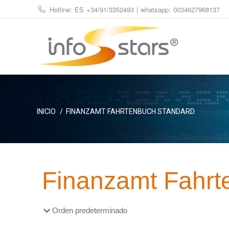
Hotline: ES
+34/91/3352493
| whatsapp:
0034627968137
Estás aquí:
INICIO
FINANZAMT FAHRTENBUCH STANDARD
Finanzamt Fahrt