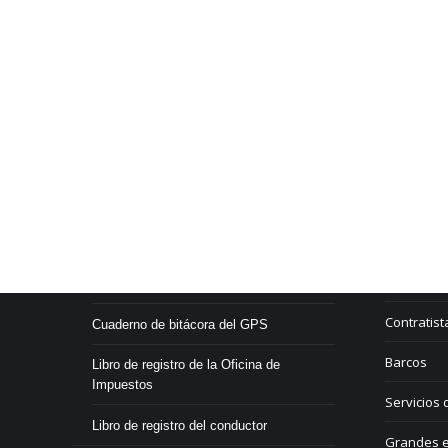
Services & Produkte
Branchen
Residuos y
Rastreo por GPS
Ferrocarri
Libro de registro electrónico
Contratist
Cuaderno de bitácora del GPS
Barcos
Libro de registro de la Oficina de
Impuestos
Servicios 
Libro de registro del conductor
Grandes e