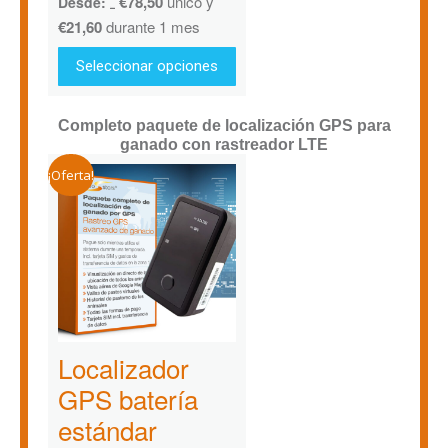
€
78,50
único y
Desde:
€
88,00
€
21,60
durante 1 mes
Seleccionar opciones
Completo paquete de localización GPS para
ganado con rastreador LTE
¡Oferta!
Localizador
GPS batería
estándar