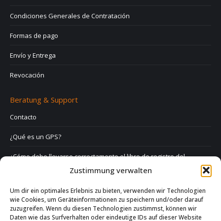
Condiciones Generales de Contratación
Formas de pago
Envío y Entrega
Revocación
Beratung & Support
Contacto
¿Qué es un GPS?
¿Cómo debe llevarse correctamente el libro de registro del
conductor?
Zustimmung verwalten
Derecho y GPS
Um dir ein optimales Erlebnis zu bieten, verwenden wir Technologien
wie Cookies, um Geräteinformationen zu speichern und/oder darauf
Preguntas frecuentes
zuzugreifen. Wenn du diesen Technologien zustimmst, können wir
Daten wie das Surfverhalten oder eindeutige IDs auf dieser Website