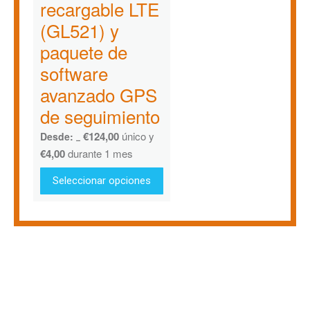
recargable LTE
(GL521) y
paquete de
software
avanzado GPS
de seguimiento
€
124,00
único y
Desde:
€
167,79
€
4,00
durante 1 mes
Seleccionar opciones