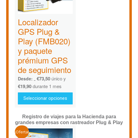
Localizador
GPS Plug &
Play (FMB020)
y paquete
prémium GPS
de seguimiento
€
73,50
único y
Desde:
€
78,00
€
19,90
durante 1 mes
Seleccionar opciones
Registro de viajes para la Hacienda para
grandes empresas con rastreador Plug & Play
¡Oferta!