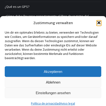
¿Qué es un GPS?
¿Cómo debe llevarse correctamente el libro de registro del
conductor?
Zustimmung verwalten
Derecho y GPS
Um dir ein optimales Erlebnis zu bieten, verwenden wir Technologien
wie Cookies, um Geräteinformationen zu speichern und/oder darauf
Preguntas frecuentes
zuzugreifen. Wenn du diesen Technologien zustimmst, können wir
Daten wie das Surfverhalten oder eindeutige IDs auf dieser Website
Formulario de contacto
verarbeiten. Wenn du deine Zustimmung nicht erteilst oder
zurückziehst, können bestimmte Merkmale und Funktionen
beeinträchtigt werden.
Aviso legal
Política de privacidad
Akzeptieren
Ablehnen
Einstellungen ansehen
Política de privacidad
Aviso legal