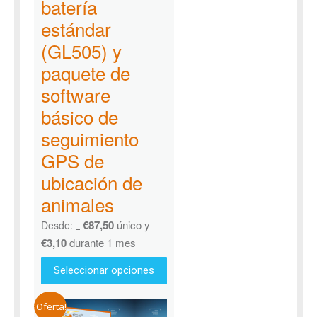
batería
estándar
(GL505) y
paquete de
software
básico de
seguimiento
GPS de
ubicación de
animales
€
87,50
único y
Desde:
€
136,38
€
3,10
durante 1 mes
Seleccionar opciones
¡Oferta!