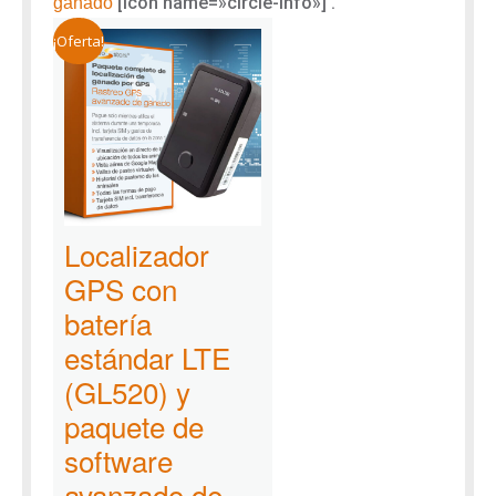
[icon name=»circle-info»]
.
ganado
¡Oferta!
Localizador
GPS con
batería
estándar LTE
(GL520) y
paquete de
software
avanzado de