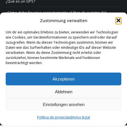
¿Qué es un GPS?
¿Cómo debe llevarse correctamente el libro de registro del
conductor?
Zustimmung verwalten
Derecho y GPS
Um dir ein optimales Erlebnis zu bieten, verwenden wir Technologien
wie Cookies, um Geräteinformationen zu speichern und/oder darauf
Preguntas frecuentes
zuzugreifen. Wenn du diesen Technologien zustimmst, können wir
Daten wie das Surfverhalten oder eindeutige IDs auf dieser Website
Formulario de contacto
verarbeiten. Wenn du deine Zustimmung nicht erteilst oder
zurückziehst, können bestimmte Merkmale und Funktionen
beeinträchtigt werden.
Aviso legal
Política de privacidad
Akzeptieren
Ablehnen
Einstellungen ansehen
Política de privacidad
Aviso legal
INFOSTARS SOLUCIONES, S.L. | Avenida de Brasil, nº 29, 28020,