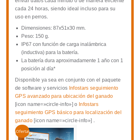
enviar datos cada minuto o de manera eficiente
cada 24 horas, siendo ideal incluso para su
uso en perros.
Dimensiones: 87x51x30 mm.
Peso: 150 g.
IP67 con función de carga inalámbrica
(inductiva) para la batería.
La batería dura aproximadamente 1 año con 1
posición al día*
Disponible ya sea en conjunto con el paquete
de software y servicios
Infostars seguimiento
GPS avanzado
para ubicación del ganado
[icon name=»circle-info»]
o
Infostars
seguimiento GPS básico para localización del
ganado
[icon name=»circle-info»]
.
¡Oferta!