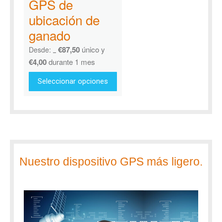
GPS de
ubicación de
ganado
€
87,50
único y
Desde:
€
137,99
€
4,00
durante 1 mes
Seleccionar opciones
Nuestro dispositivo GPS más ligero.