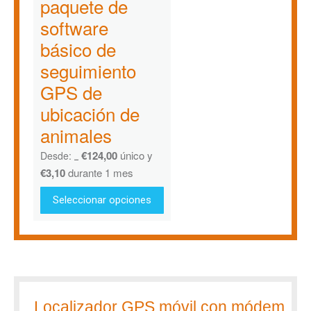
paquete de
software
básico de
seguimiento
GPS de
ubicación de
animales
€
124,00
único y
Desde:
€
166,18
€
3,10
durante 1 mes
Seleccionar opciones
Localizador GPS móvil con módem