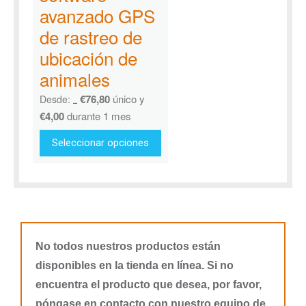
avanzado GPS
de rastreo de
ubicación de
animales
€
76,80
único y
Desde:
€
127,99
€
4,00
durante 1 mes
Seleccionar opciones
No todos nuestros productos están
disponibles en la tienda en línea. Si no
encuentra el producto que desea, por favor,
póngase en contacto con nuestro equipo de