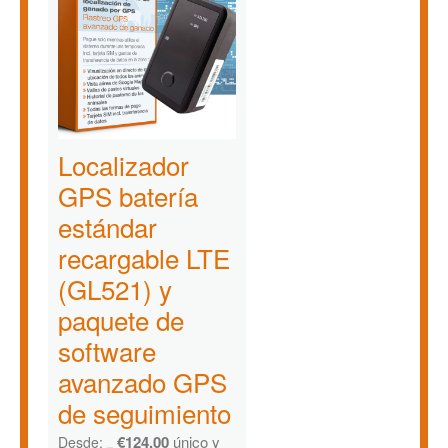
Localizador
GPS batería
estándar
recargable LTE
(GL521) y
paquete de
software
avanzado GPS
de seguimiento
€
124,00
único y
Desde:
€
167,79