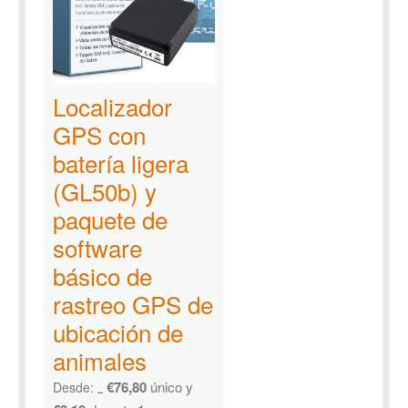
Localizador
GPS con
batería ligera
(GL50b) y
paquete de
software
básico de
rastreo GPS de
ubicación de
animales
€
76,80
único y
Desde:
€
126,38