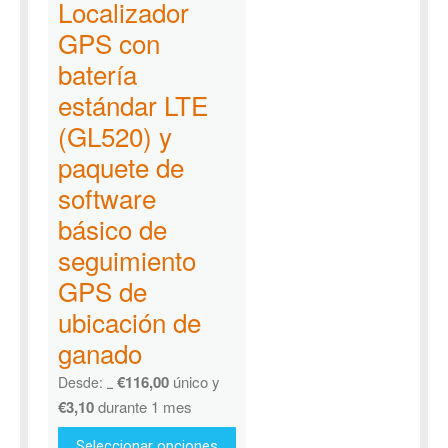
Localizador
GPS con
batería
estándar LTE
(GL520) y
paquete de
software
básico de
seguimiento
GPS de
ubicación de
ganado
€
116,00
único y
Desde:
€
156,18
€
3,10
durante 1 mes
Seleccionar opciones