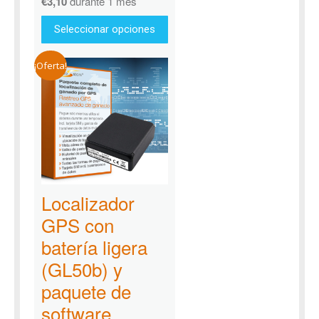
€
3,10
durante 1 mes
Seleccionar opciones
¡Oferta!
Localizador
GPS con
batería ligera
(GL50b) y
paquete de
software