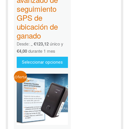
seguimiento
GPS de
ubicación de
ganado
€
123,12
único y
Desde:
€
166,69
€
4,00
durante 1 mes
Seleccionar opciones
¡Oferta!