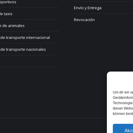
eportivos
Envío y Entrega
e taxis
Revocación
e de animales
de transporte internacional
de transporte nacionales
Um dir ein o
Geräteinfor
Technologien
dieser Websi
können best
Akz