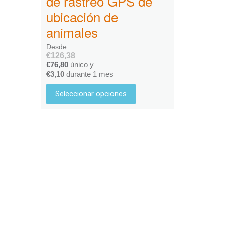
de rastreo GPS de
ubicación de
animales
Desde:
€
126,38
€
76,80
único y
€
3,10
durante 1 mes
Seleccionar opciones
Services & Produkte
Branchen