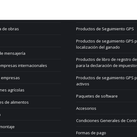
 eliminación
Mi cuenta
les y transportistas
Carro de la compra
a de obras
Productos de Seguimiento GPS
Productos de seguimiento GPS p
localización del ganado
de mensajería
Productos de libro de registro de
mpresas internacionales
para la declaración de impuesto
 empresas
Productos de seguimiento GPS 
activos
nes agrícolas
Paquetes de software
es de alimentos
Accesorios
a
Condiciones Generales de Contr
 montaje
Formas de pago