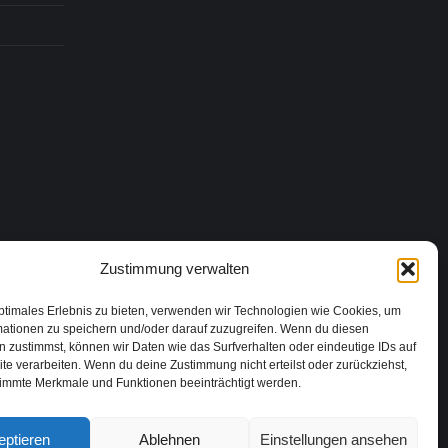
Zustimmung verwalten
ptimales Erlebnis zu bieten, verwenden wir Technologien wie Cookies, um
mationen zu speichern und/oder darauf zuzugreifen. Wenn du diesen
 zustimmst, können wir Daten wie das Surfverhalten oder eindeutige IDs auf
te verarbeiten. Wenn du deine Zustimmung nicht erteilst oder zurückziehst,
immte Merkmale und Funktionen beeinträchtigt werden.
eptieren
Ablehnen
Einstellungen ansehen