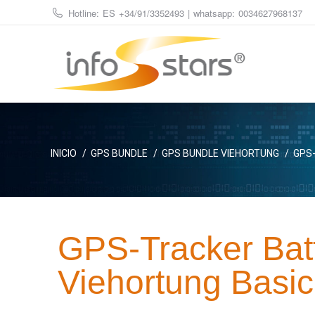
Hotline: ES
+34/91/3352493
| whatsapp:
0034627968137
Estás aquí:
INICIO
GPS BUNDLE
GPS BUNDLE VIEHORTUNG
GPS-
GPS-Tracker Bat
Viehortung Basi