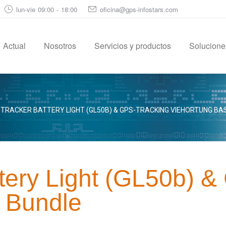
lun-vie 09:00 - 18:00
oficina@gps-infostars.com
Actual
Nosotros
Servicios y productos
Soluciones
TRACKER BATTERY LIGHT (GL50B) & GPS-TRACKING VIEHORTUNG BA
tery Light (GL50b) &
c Bundle