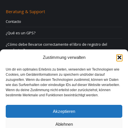
Beratung & Support
Contacto
¿Qué es un GPS?
¿Cómo debe llevarse correctamente el libro de registro del
conductor?
Zustimmung verwalten
Derecho y GPS
Um dir ein optimales Erlebnis zu bieten, verwenden wir Technologien wie
Preguntas frecuentes
Cookies, um Geräteinformationen zu speichern und/oder darauf
zuzugreifen. Wenn du diesen Technologien zustimmst, können wir Daten
Formulario de contacto
wie das Surfverhalten oder eindeutige IDs auf dieser Website verarbeiten.
Wenn du deine Zustimmung nicht erteilst oder zurückziehst, können
bestimmte Merkmale und Funktionen beeinträchtigt werden.
Aviso legal
Política de privacidad
Akzeptieren
Ablehnen