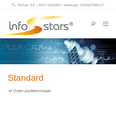
Hotline: ES
+34/91/3352493
| whatsapp:
0034627968137
Estás aquí:
Standard