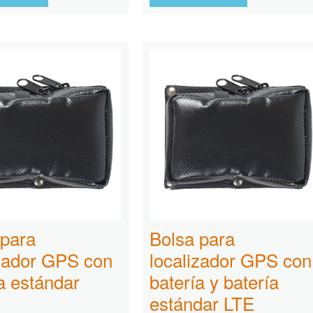
 para
Bolsa para
izador GPS con
localizador GPS con
a estándar
batería y batería
estándar LTE