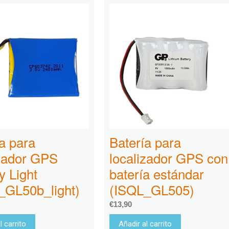
a para
Batería para
izador GPS
localizador GPS con
y Light
batería estándar
_GL50b_light)
(ISQL_GL505)
€
13,90
l carrito
Añadir al carrito