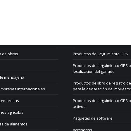
lösungen
Shop
 eliminación
Mi cuenta
les y transportistas
Carro de la compra
a de obras
Productos de Seguimiento GPS
Productos de seguimiento GPS p
localización del ganado
de mensajería
Productos de libro de registro de
mpresas internacionales
para la declaración de impuesto
 empresas
Productos de seguimiento GPS 
activos
nes agrícolas
Paquetes de software
es de alimentos
Accesorios