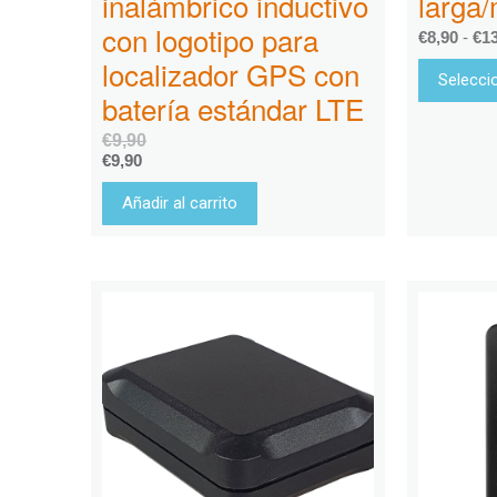
inalámbrico inductivo
larga
con logotipo para
€
8,90
-
€
1
localizador GPS con
Selecci
batería estándar LTE
€
9,90
€
9,90
Añadir al carrito