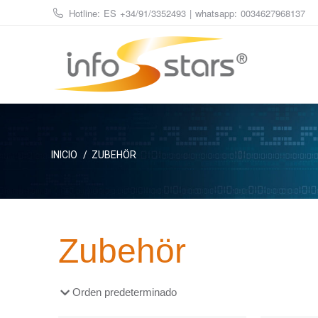
Hotline: ES
+34/91/3352493
| whatsapp:
0034627968137
Estás aquí:
INICIO
ZUBEHÖR
Zubehör