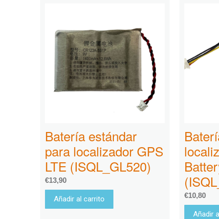
Batería estándar
Baterí
para localizador GPS
local
LTE (ISQL_GL520)
Batter
(ISQL
€
13,90
€
10,80
Añadir al carrito
Añadir a