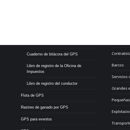
Services & Produkte
Branchen
Residuos y
Rastreo por GPS
Ferrocarri
Libro de registro electrónico
Contratist
Cuaderno de bitácora del GPS
Barcos
Libro de registro de la Oficina de
Impuestos
Servicios 
Libro de registro del conductor
Grandes e
Flota de GPS
Pequeñas
Rastreo de ganado por GPS
Explotacio
GPS para eventos
Transport