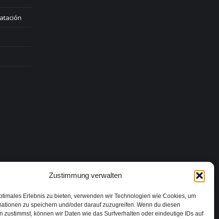
atación
Zustimmung verwalten
ptimales Erlebnis zu bieten, verwenden wir Technologien wie Cookies, um
mationen zu speichern und/oder darauf zuzugreifen. Wenn du diesen
 zustimmst, können wir Daten wie das Surfverhalten oder eindeutige IDs auf