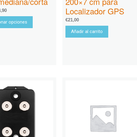
/mediana/corta
200×7 cm para
Localizador GPS
3,90
€
21,00
onar opciones
Añadir al carrito