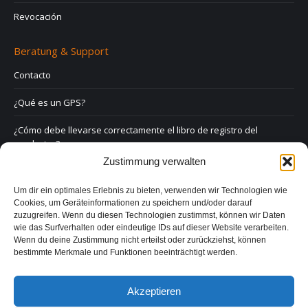
Revocación
Beratung & Support
Contacto
¿Qué es un GPS?
¿Cómo debe llevarse correctamente el libro de registro del
conductor?
Zustimmung verwalten
Derecho y GPS
Um dir ein optimales Erlebnis zu bieten, verwenden wir Technologien wie
Preguntas frecuentes
Cookies, um Geräteinformationen zu speichern und/oder darauf
zuzugreifen. Wenn du diesen Technologien zustimmst, können wir Daten
Formulario de contacto
wie das Surfverhalten oder eindeutige IDs auf dieser Website verarbeiten.
Wenn du deine Zustimmung nicht erteilst oder zurückziehst, können
bestimmte Merkmale und Funktionen beeinträchtigt werden.
Aviso legal
Política de privacidad
Akzeptieren