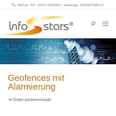
Hotline: ES
+34/91/3352493
| whatsapp:
0034627968137
Estás aquí:
Geofences mit
Alarmierung