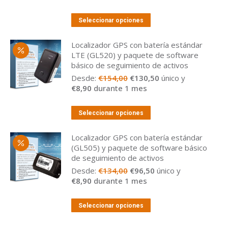
original
actual
era:
es:
Seleccionar opciones
€164,00.
€124,00.
Localizador GPS con batería estándar
LTE (GL520) y paquete de software
básico de seguimiento de activos
El
El
Desde:
€
154,00
€
130,50
único y
precio
precio
€
8,90
durante 1 mes
original
actual
era:
es:
Seleccionar opciones
€154,00.
€130,50.
Localizador GPS con batería estándar
(GL505) y paquete de software básico
de seguimiento de activos
El
El
Desde:
€
134,00
€
96,50
único y
precio
precio
€
8,90
durante 1 mes
original
actual
era:
es:
Seleccionar opciones
€134,00.
€96,50.