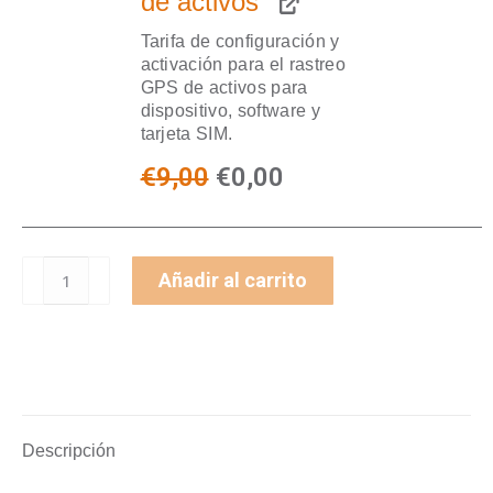
de activos
Tarifa de configuración y
activación para el rastreo
GPS de activos para
dispositivo, software y
tarjeta SIM.
El
El
€
9,00
€
0,00
precio
precio
original
actual
Localizador
Añadir al carrito
era:
es:
GPS
con
€9,00.
€0,00.
batería
ligera
(GL50b)
y
Descripción
paquete