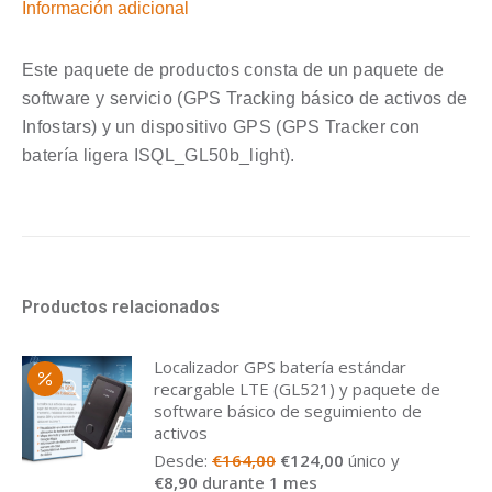
de
Información adicional
software
básico
Este paquete de productos consta de un paquete de
de
software y servicio (GPS Tracking básico de activos de
seguimiento
Infostars) y un dispositivo GPS (GPS Tracker con
de
batería ligera ISQL_GL50b_light).
activos
cantidad
Productos relacionados
Localizador GPS batería estándar
recargable LTE (GL521) y paquete de
software básico de seguimiento de
activos
El
El
Desde:
€
164,00
€
124,00
único y
precio
precio
€
8,90
durante 1 mes