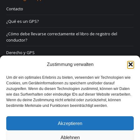
Contacto
¿Qué es un GPS?
¿Cómo debe llevarse correctamente el libro de registro del
conductor?
Derecho y GPS
Zustimmung verwalten
Preguntas frecuentes
Formulario de contacto
Um dir ein optimales Erlebnis zu bieten, verwenden wir Technologien wie
Cookies, um Geräteinformationen zu speichern und/oder darauf
zuzugreifen. Wenn du diesen Technologien zustimmst, können wir Daten
Aviso legal
wie das Surfverhalten oder eindeutige IDs auf dieser Website verarbeiten.
Wenn du deine Zustimmung nicht erteilst oder zurückziehst, können
Política de privacidad
bestimmte Merkmale und Funktionen beeinträchtigt werden.
Akzeptieren
Ablehnen