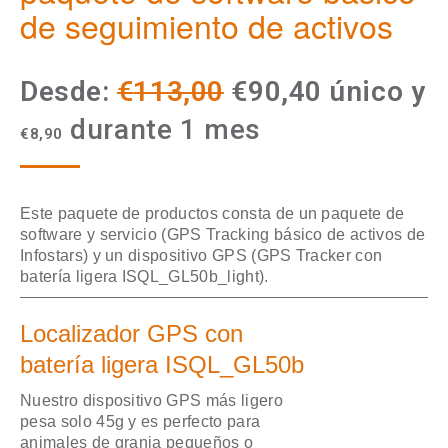
de seguimiento de activos
El
El
Desde:
€
113,00
€
90,40
único y
precio
precio
durante 1 mes
€
8,90
original
actual
era:
es:
Este paquete de productos consta de un paquete de
software y servicio (GPS Tracking básico de activos de
€113,00.
€90,40.
Infostars) y un dispositivo GPS (GPS Tracker con
batería ligera ISQL_GL50b_light).
Localizador GPS con
batería ligera ISQL_GL50b
Nuestro dispositivo GPS más ligero
pesa solo 45g y es perfecto para
animales de granja pequeños o