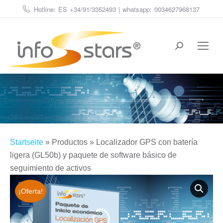
Hotline: ES
+34/91/3352493
| whatsapp:
0034627968137
Buscar:
Estás aquí:
Startseite
»
Productos
»
Localizador GPS con batería
ligera (GL50b) y paquete de software básico de
seguimiento de activos
¡Oferta!