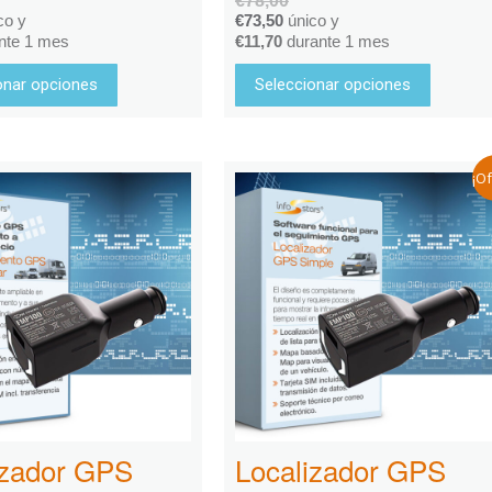
€
78,00
co y
€
73,50
único y
nte 1 mes
€
11,70
durante 1 mes
onar opciones
Seleccionar opciones
¡Of
izador GPS
Localizador GPS