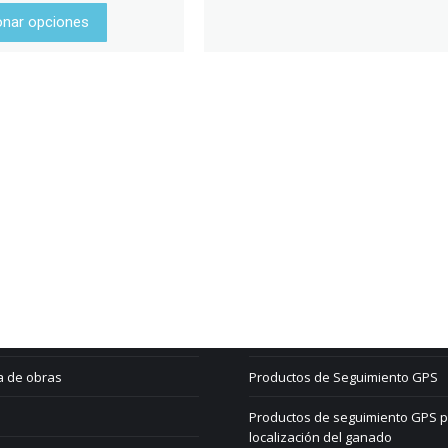
onar opciones
lösungen
Shop
 eliminación
Mi cuenta
les y transportistas
Carro de la compra
a de obras
Productos de Seguimiento GPS
Productos de seguimiento GPS p
localización del ganado