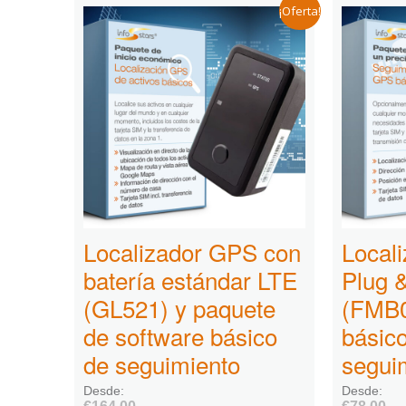
¡Oferta!
Localizador GPS con
Local
batería estándar LTE
Plug 
(GL521) y paquete
(FMB0
de software básico
básic
de seguimiento
segui
Desde:
Desde: