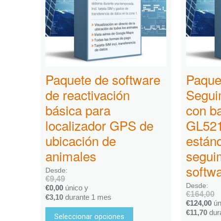
Paquete de software
Paque
de reactivación
Segui
básica para
con b
localizador GPS de
GL521
ubicación de
están
animales
segui
softw
Desde:
€
9,49
Desde:
€
0,00
único y
€
164,00
€
3,10
durante 1 mes
€
124,00
ún
€
11,70
dur
Seleccionar opciones