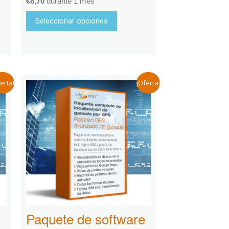
€
8,70
durante 1 mes
Seleccionar opciones
erta!
¡Oferta!
Paquete de software