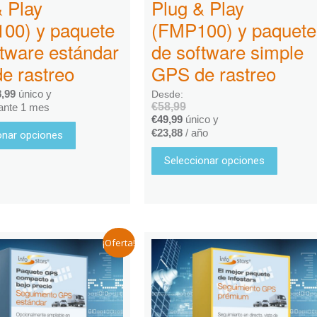
& Play
Plug & Play
00) y paquete
(FMP100) y paquete
ftware estándar
de software simple
e rastreo
GPS de rastreo
8,99
único y
Desde:
€
58,99
ante 1 mes
€
49,99
único y
€
23,88
/ año
onar opciones
Seleccionar opciones
¡Oferta!