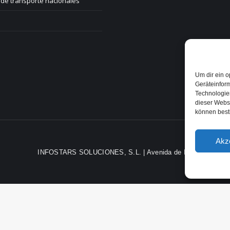
de transporte nacionales
Um dir ein o
Geräteinfor
Technologien
dieser Websi
können best
Akz
INFOSTARS SOLUCIONES, S.L. | Avenida de Brasil, nº 29, 2