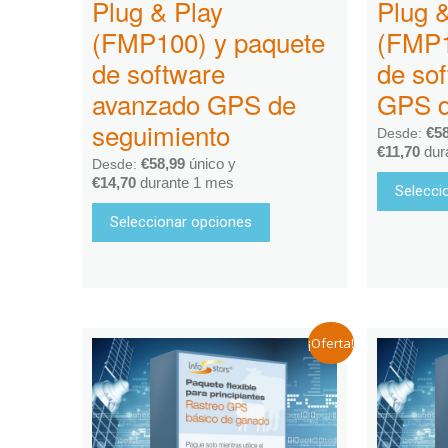
Plug & Play
Plug 
(FMP100) y paquete
(FMP1
de software
de so
avanzado GPS de
GPS d
seguimiento
€
5
Desde:
€
11,70
dur
€
58,99
único y
Desde:
€
14,70
durante 1 mes
Selecci
Seleccionar opciones
¡Oferta!