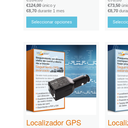
€
164,00
€
78,00
€
124,00
único y
€
73,50
úni
€
8,70
durante 1 mes
€
8,70
dura
Seleccionar opciones
Selecci
Localizador GPS
Local