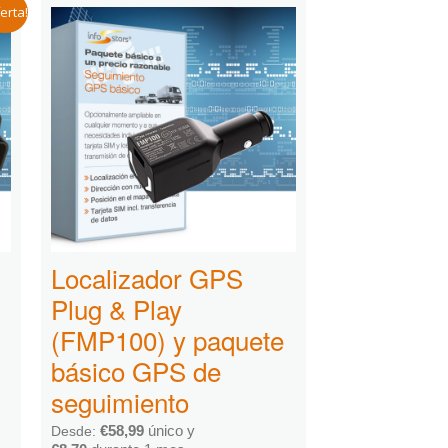
erta!
Localizador GPS
Plug & Play
(FMP100) y paquete
básico GPS de
seguimiento
€
58,99
único y
Desde: