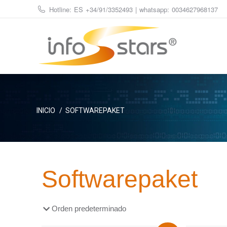
Hotline: ES
+34/91/3352493
| whatsapp:
0034627968137
Estás aquí:
INICIO
SOFTWAREPAKET
Softwarepaket