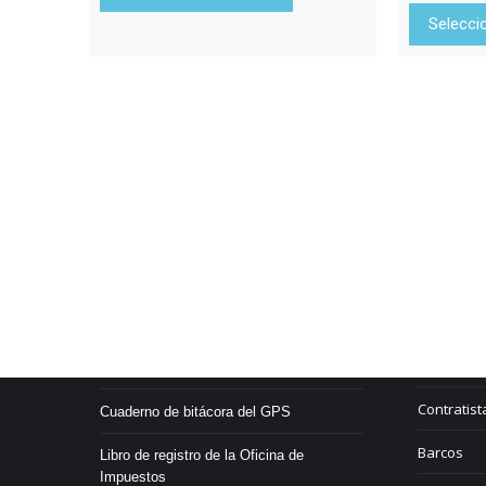
Selecci
Services & Produkte
Branchen
Residuos y
Rastreo por GPS
Ferrocarri
Libro de registro electrónico
Contratist
Cuaderno de bitácora del GPS
Barcos
Libro de registro de la Oficina de
Impuestos