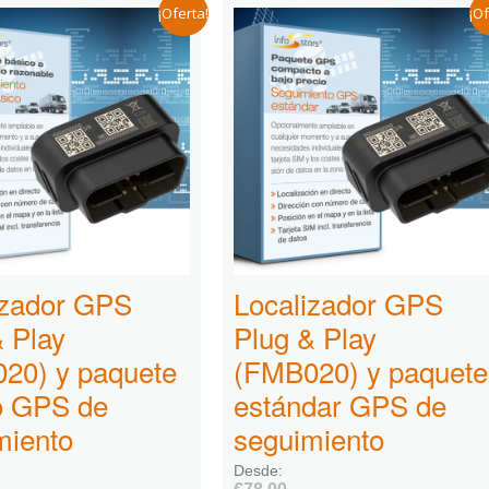
¡Oferta!
¡Of
izador GPS
Localizador GPS
& Play
Plug & Play
20) y paquete
(FMB020) y paquete
o GPS de
estándar GPS de
miento
seguimiento
Desde: