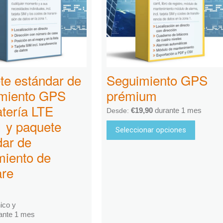
te estándar de
Seguimiento GPS
miento GPS
prémium
atería LTE
€
19,90
durante 1 mes
Desde:
 y paquete
Seleccionar opciones
dar de
miento de
are
ico y
ante 1 mes