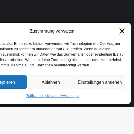
Zustimmung verwalten
ptimales Erlebnis zu bieten, verwenden wir Technologien wie Cookies, um
mationen zu speichern und/oder darauf zuzugreifen. Wenn du diesen
 zustimmst, können wir Daten wie das Surfverhalten oder eindeutige IDs auf
te verarbeiten. Wenn du deine Zustimmung nicht erteilst oder zurückziehst,
immte Merkmale und Funktionen beeinträchtigt werden.
eptieren
Ablehnen
Einstellungen ansehen
8020, Madrid, España | ©2024 Todos los derechos reservados
Política de privacidad
Aviso legal