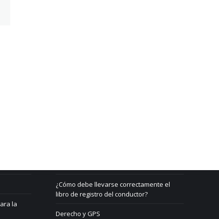
Beratung & Support
Contacto
¿Qué es un GPS?
¿Cómo debe llevarse correctamente el
libro de registro del conductor?
ara la
Derecho y GPS