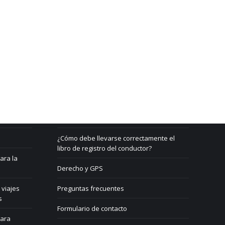
Beratung & Support
Contacto
¿Qué es un GPS?
¿Cómo debe llevarse correctamente el
libro de registro del conductor?
ara la
Derecho y GPS
 viajes
Preguntas frecuentes
s
Formulario de contacto
para