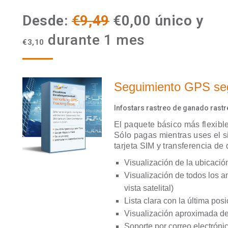
Desde:
€
9,49
€
0,00
único y
durante 1 mes
€
3,10
Seguimiento GPS seg
Infostars rastreo de ganado rast
El paquete básico más flexibl
Sólo pagas mientras uses el s
tarjeta SIM y transferencia de
Visualización de la ubicació
Visualización de todos los 
vista satelital)
Lista clara con la última pos
Visualización aproximada del
Soporte por correo electróni