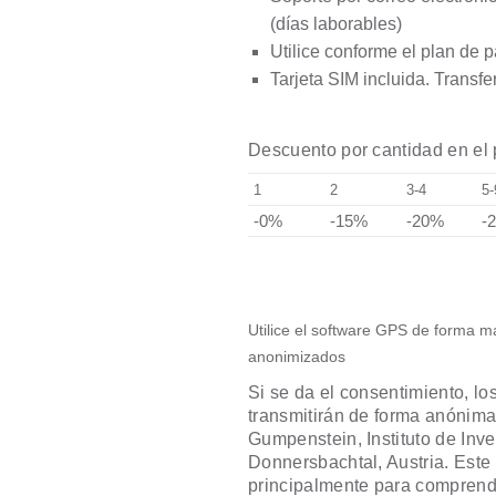
(días laborables)
Utilice conforme el plan de p
Tarjeta SIM incluida. Transf
Descuento por cantidad en el
1
2
3-4
5-
-0%
-15%
-20%
-
Utilice el software GPS de forma 
anonimizados
Si se da el consentimiento, lo
transmitirán de forma anónim
Gumpenstein, Instituto de Inv
Donnersbachtal, Austria. Este 
principalmente para comprende