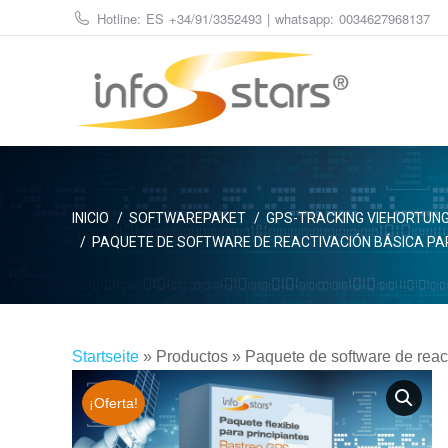
Hotline: ES
+34/91/3352493
| whatsapp:
0034627968137
Estás aquí:
INICIO
SOFTWAREPAKET
GPS-TRACKING VIEHORTUN
PAQUETE DE SOFTWARE DE REACTIVACIÓN BÁSICA PA
Startseite
»
Productos
»
Paquete de software de reac
¡Oferta!