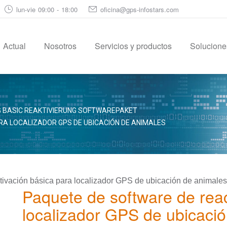
lun-vie 09:00 - 18:00
oficina@gps-infostars.com
Actual
Nosotros
Servicios y productos
Soluciones
G BASIC REAKTIVIERUNG SOFTWAREPAKET
RA LOCALIZADOR GPS DE UBICACIÓN DE ANIMALES
tivación básica para localizador GPS de ubicación de animales
Paquete de software de reac
localizador GPS de ubicaci