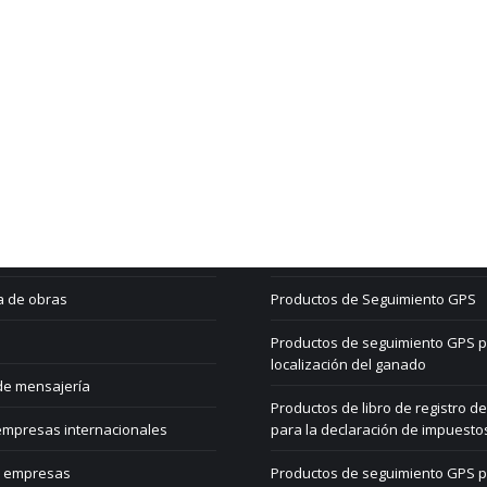
lösungen
Shop
 eliminación
Mi cuenta
les y transportistas
Carro de la compra
a de obras
Productos de Seguimiento GPS
Productos de seguimiento GPS p
localización del ganado
de mensajería
Productos de libro de registro de
mpresas internacionales
para la declaración de impuesto
 empresas
Productos de seguimiento GPS 