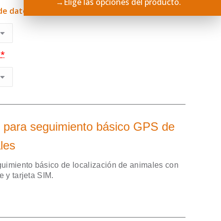
→
Elige las opciones del producto.
 de datos anonimizados*
*
Limpiar
n
*
ón para seguimiento básico GPS de
les
eguimiento básico de localización de animales con
e y tarjeta SIM.