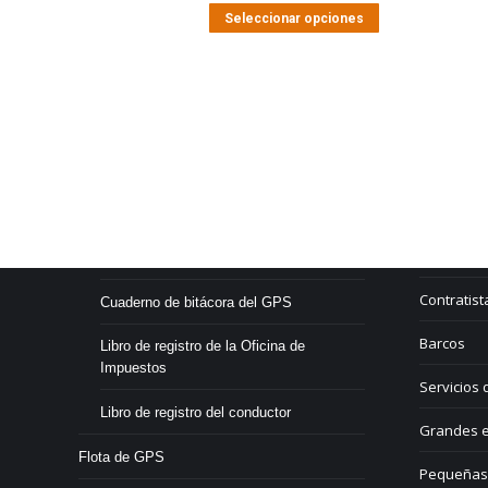
Seleccionar opciones
Services & Produkte
Branchen
Residuos y
Rastreo por GPS
Ferrocarri
Libro de registro electrónico
Contratist
Cuaderno de bitácora del GPS
Barcos
Libro de registro de la Oficina de
Impuestos
Servicios 
Libro de registro del conductor
Grandes e
Flota de GPS
Pequeñas