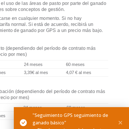
el uso de las áreas de pasto por parte del ganado
nes sobre conceptos de gestión.
carse en cualquier momento. Si no hay
arifa normal. Si está de acuerdo, recibirá un
miento de ganado por GPS a un precio más bajo.
nto (dependiendo del período de contrato más
ecio por mes)
24 meses
60 meses
mes
3,39€ al mes
4,07 € al mes
obación (dependiendo del período de contrato más
precio por mes)
24 meses
60 meses
"Seguimiento GPS seguimiento de
mes
2,50 € al mes
3,00 € al mes
ganado básico"