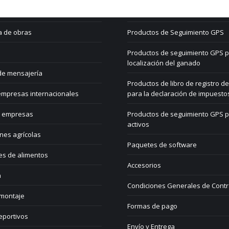
les y transportistas
Carro de la compra
a de obras
Productos de Seguimiento GPS
Productos de seguimiento GPS p
localización del ganado
de mensajería
Productos de libro de registro de
mpresas internacionales
para la declaración de impuesto
 empresas
Productos de seguimiento GPS 
activos
nes agrícolas
Paquetes de software
es de alimentos
Accesorios
a
Condiciones Generales de Contr
 montaje
Formas de pago
eportivos
Envío y Entrega