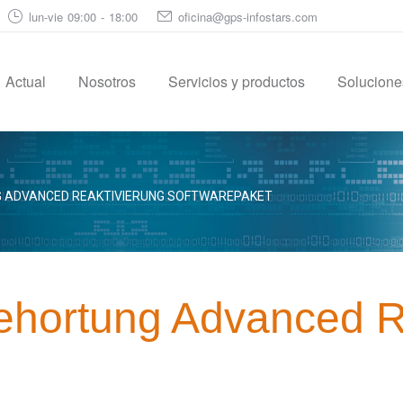
lun-vie 09:00 - 18:00
oficina@gps-infostars.com
Actual
Nosotros
Servicios y productos
Soluciones
G ADVANCED REAKTIVIERUNG SOFTWAREPAKET
ehortung Advanced R