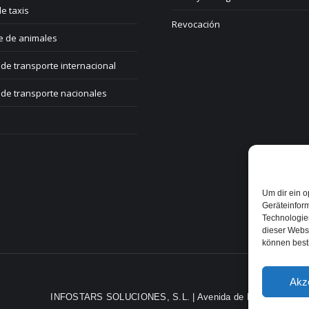
e taxis
Revocación
e de animales
de transporte internacional
de transporte nacionales
Um dir ein o
Geräteinfor
Technologien
dieser Websi
können best
Akz
INFOSTARS SOLUCIONES, S.L. | Avenida de Brasil, nº 29, 2