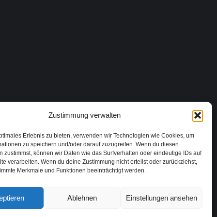
Zustimmung verwalten
ptimales Erlebnis zu bieten, verwenden wir Technologien wie Cookies, um
mationen zu speichern und/oder darauf zuzugreifen. Wenn du diesen
 zustimmst, können wir Daten wie das Surfverhalten oder eindeutige IDs auf
te verarbeiten. Wenn du deine Zustimmung nicht erteilst oder zurückziehst,
immte Merkmale und Funktionen beeinträchtigt werden.
eptieren
Ablehnen
Einstellungen ansehen
8020, Madrid, España | ©2024 Todos los derechos reservados