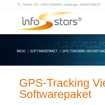
Hotline: ES
+34/91/3352493
| whatsapp:
0034627968137
Estás aquí:
INICIO
SOFTWAREPAKET
GPS-TRACKING VIEHORTUN
GPS-Tracking Vi
Softwarepaket