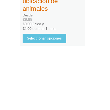
ubicación de
animales
Desde:
€
9,99
€
0,00
único y
€
4,00
durante 1 mes
Seleccionar opciones
Services & Produkte
Branchen
Residuos y
Rastreo por GPS