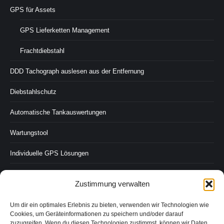
GPS für Assets
GPS Lieferketten Management
Frachtdiebstahl
DDD Tachograph auslesen aus der Entfernung
Diebstahlschutz
Automatische Tankauswertungen
Wartungstool
Individuelle GPS Lösungen
GPS-Geräte/Elektronik
Zustimmung verwalten
BLE Beacon
Um dir ein optimales Erlebnis zu bieten, verwenden wir Technologien wie
Cookies, um Geräteinformationen zu speichern und/oder darauf
Software/Funktionen
zuzugreifen. Wenn du diesen Technologien zustimmst, können wir Daten