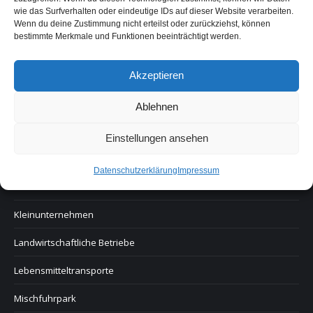
wie das Surfverhalten oder eindeutige IDs auf dieser Website verarbeiten.
Sector solutions
Wenn du deine Zustimmung nicht erteilst oder zurückziehst, können
bestimmte Merkmale und Funktionen beeinträchtigt werden.
Abfall und Entsorgung
Bahn und Frächter
Akzeptieren
Bauunternehmen
Ablehnen
Boote
Einstellungen ansehen
Botendienste
Datenschutzerklärung
Impressum
Internationale Großunternehmen
Kleinunternehmen
Landwirtschaftliche Betriebe
Lebensmitteltransporte
Mischfuhrpark