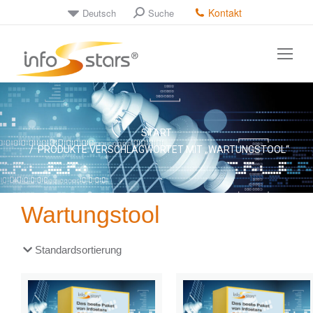
Kontakt
Deutsch
Suche
Sie befinden sich hier:
START
PRODUKTE VERSCHLAGWORTET MIT „WARTUNGSTOOL“
Wartungstool