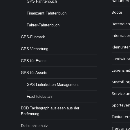
Bauunter
GPS Fahrtenbuch
Boote
Finanzamt Fahrtenbuch
Botendien
Fahrer-Fahrtenbuch
Internati
GPS-Fuhrpark
Kleinunt
GPS Viehortung
Landwirtsc
GPS für Events
Lebensmit
GPS für Assets
Mischfuhr
GPS Lieferketten Management
Service u
Frachtdiebstahl
Sporteven
DDD Tachograph auslesen aus der
Entfernung
Taxiunte
Diebstahlschutz
Tiertransp