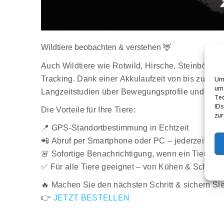
Wildtiere beobachten & verstehen 🦌
Auch
Wildtiere wie Rotwild, Hirsche, Steinböck
Tracking. Dank einer
Akkulaufzeit von bis zu 5 J
Um 
um 
Langzeitstudien
über Bewegungsprofile und das V
Tec
IDs
Die Vorteile für Ihre Tiere:
zur
📍
GPS-Standortbestimmung in Echtzeit
📲
Abruf per Smartphone oder PC – jederzeit & üb
🚨
Sofortige Benachrichtigung, wenn ein Tier die W
✅
Für alle Tiere geeignet – von Kühen & Schafe
🔥
Machen Sie den nächsten Schritt & sichern Si
👉
JETZT BESTELLEN