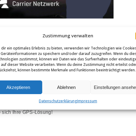
Zustimmung verwalten
e oder Gämsen
profitieren von modernem GPS-
ahren
ermöglichen unsere Tracker
wertvolle
dir ein optimales Erlebnis zu bieten, verwenden wir Technologien wie Cookie
Geräteinformationen zu speichern und/oder darauf zuzugreifen. Wenn du die
erhalten der Tiere.
hnologien zustimmst, können wir Daten wie das Surfverhalten oder eindeutig
 auf dieser Website verarbeiten. Wenn du deine Zustimmung nicht erteilst ode
ückziehst, können bestimmte Merkmale und Funktionen beeinträchtigt werden.
erall
Akzeptieren
Ablehnen
Einstellungen anseh
eide verlässt (virtueller Zaun)
Datenschutzerklärung
Impressum
n bis zu Hirschen & Gämsen
e sich Ihre GPS-Lösung!