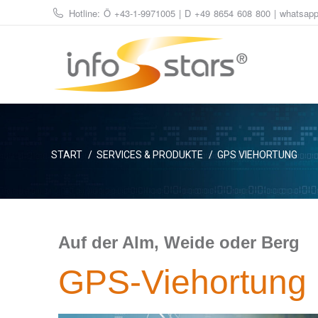
Hotline: Ö
+43-1-9971005
| D
+49 8654 608 800
| whatsap
Sie befinden sich hier:
START
SERVICES & PRODUKTE
GPS VIEHORTUNG
Auf der Alm, Weide oder Berg
GPS-Viehortung