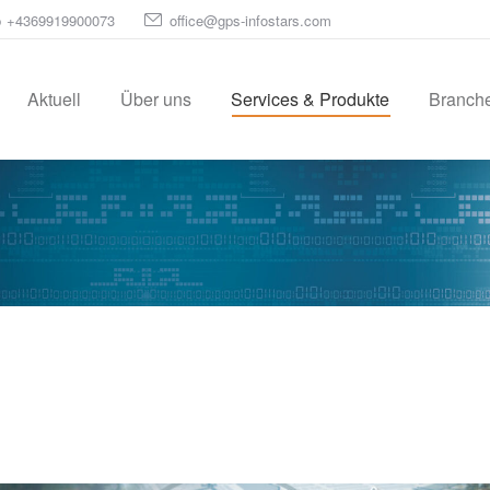
p
+4369919900073
office@gps-infostars.com
Aktuell
Über uns
Services & Produkte
Branch