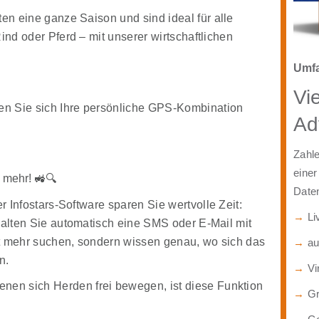
lten eine ganze Saison und sind ideal für
alle
Rind oder Pferd
– mit unserer wirtschaftlichen
Umfa
Vi
len Sie sich Ihre persönliche GPS-Kombination
Ad
Zahl
einer
 mehr! 🚜🔍
Daten
er
Infostars-Software
sparen Sie wertvolle Zeit:
→
Li
halten Sie
automatisch eine SMS oder E-Mail mit
t mehr suchen, sondern wissen
genau, wo sich das
→
au
n.
→
Vi
denen sich Herden frei bewegen, ist diese Funktion
→
Gr