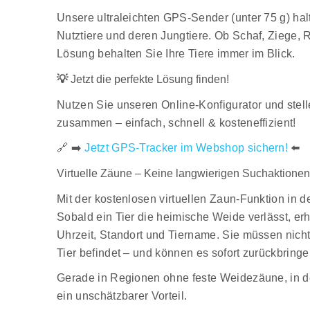
Unsere
ultraleichten GPS-Sender
(unter 75 g) ha
Nutztiere und deren Jungtiere
. Ob
Schaf, Ziege, 
Lösung behalten Sie Ihre Tiere immer im Blick.
💡
Jetzt die perfekte Lösung finden!
Nutzen Sie unseren
Online-Konfigurator
und stel
zusammen –
einfach, schnell & kosteneffizient!
🔗
➡️
Jetzt GPS-Tracker im Webshop sichern!
⬅️
Virtuelle Zäune – Keine langwierigen Suchaktionen
Mit der
kostenlosen virtuellen Zaun-Funktion
in d
Sobald ein Tier die heimische Weide verlässt, er
Uhrzeit, Standort und Tiername
. Sie müssen nich
Tier befindet
– und können es sofort zurückbringe
Gerade in Regionen
ohne feste Weidezäune
, in 
ein unschätzbarer Vorteil
.