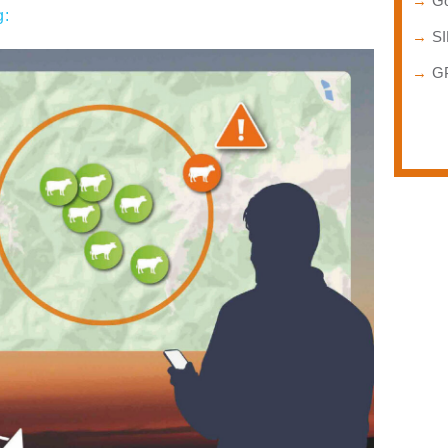
→
Go
g:
→
SI
→
GP