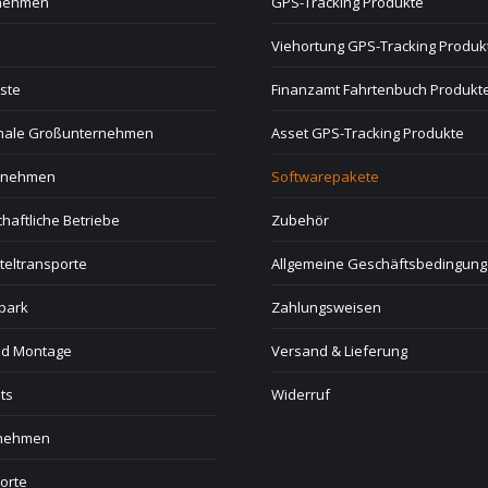
nehmen
GPS-Tracking Produkte
Viehortung GPS-Tracking Produk
ste
Finanzamt Fahrtenbuch Produkt
onale Großunternehmen
Asset GPS-Tracking Produkte
ernehmen
Softwarepakete
haftliche Betriebe
Zubehör
teltransporte
Allgemeine Geschäftsbedingun
park
Zahlungsweisen
nd Montage
Versand & Lieferung
ts
Widerruf
rnehmen
orte