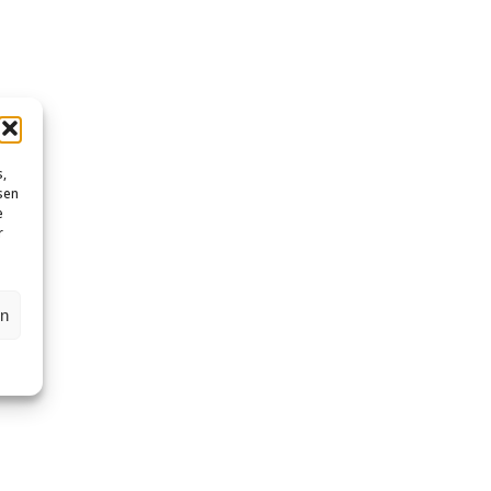
s,
sen
e
r
en