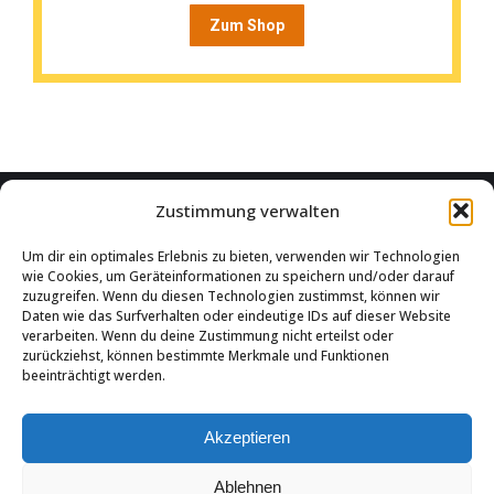
Zum Shop
Zustimmung verwalten
Services & products
Um dir ein optimales Erlebnis zu bieten, verwenden wir Technologien
wie Cookies, um Geräteinformationen zu speichern und/oder darauf
GPS Tracking
zuzugreifen. Wenn du diesen Technologien zustimmst, können wir
Daten wie das Surfverhalten oder eindeutige IDs auf dieser Website
Elektronisches Fahrtenbuch
verarbeiten. Wenn du deine Zustimmung nicht erteilst oder
zurückziehst, können bestimmte Merkmale und Funktionen
GPS Fahrtenbuch
beeinträchtigt werden.
Finanzamt Fahrtenbuch
Akzeptieren
Fahrer-Fahrtenbuch
Ablehnen