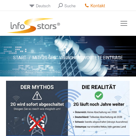
Kontakt
Deutsch
Suche
Search:
Sie befinden sich hier:
START
MIT "2G GPS" VERSCHLAGWORTETE EINTRÄGE