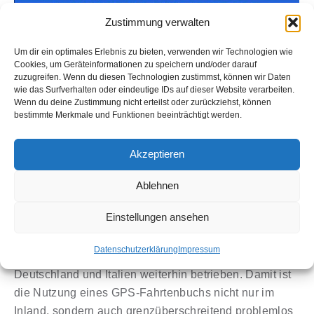
Zustimmung verwalten
Um dir ein optimales Erlebnis zu bieten, verwenden wir Technologien wie
GPS-Fahrtenbuch 2026 mit 2G
Cookies, um Geräteinformationen zu speichern und/oder darauf
zuzugreifen. Wenn du diesen Technologien zustimmst, können wir Daten
– funktioniert das in Österreich
wie das Surfverhalten oder eindeutige IDs auf dieser Website verarbeiten.
Wenn du deine Zustimmung nicht erteilst oder zurückziehst, können
weiterhin?
bestimmte Merkmale und Funktionen beeinträchtigt werden.
2G GPS Geraet
,
GPS Finanzamt Fahrtenbuch
Von
rtarbuk2022
Akzeptieren
1. Januar 2026
Kurzfassung: Ja. Ein GPS-Fahrtenbuch auf 2G-Basis
Ablehnen
kann in Österreich auch 2026 und darüber hinaus
Einstellungen ansehen
weiterhin rechtssicher und zuverlässig genutzt werden.
Das 2G-Mobilfunknetz in Österreich bleibt aktiv und
Datenschutzerklärung
Impressum
wird auch in wichtigen Nachbarländern wie
Deutschland und Italien weiterhin betrieben. Damit ist
die Nutzung eines GPS-Fahrtenbuchs nicht nur im
Inland, sondern auch grenzüberschreitend problemlos