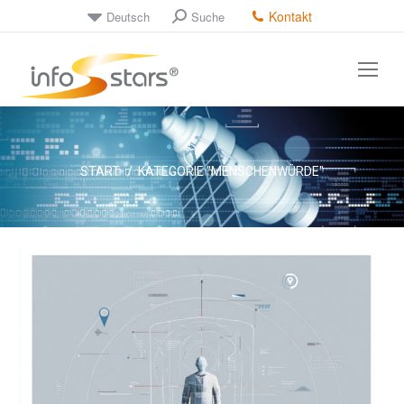
Kontakt
Deutsch
Suche
Search:
Sie befinden sich hier:
START
KATEGORIE "MENSCHENWÜRDE"