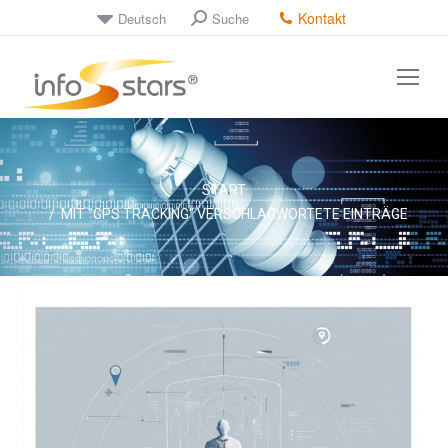
Kontakt
Deutsch
Suche
Search:
Sie befinden sich hier:
START
MIT "GPS TRACKING" VERSCHLAGWORTETE EINTRÄGE