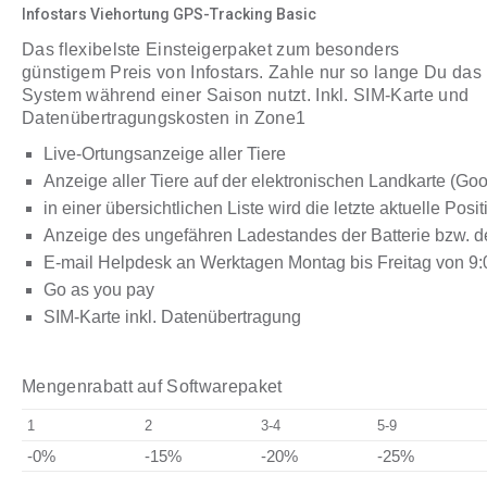
Infostars Viehortung GPS-Tracking Basic
Das flexibelste Einsteigerpaket zum besonders
günstigem Preis von Infostars. Zahle nur so lange Du das
System während einer Saison nutzt. Inkl. SIM-Karte und
Datenübertragungskosten in Zone1
Live-Ortungsanzeige aller Tiere
Anzeige aller Tiere auf der elektronischen Landkarte (
Goog
in einer übersichtlichen Liste wird die letzte
aktuelle Posit
Anzeige des ungefähren Ladestandes der Batterie bzw. 
E-mail Helpdesk an Werktagen Montag bis Freitag von 9:
Go as you pay
SIM-Karte inkl. Datenübertragung
Mengenrabatt auf Softwarepaket
1
2
3-4
5-9
-0%
-15%
-20%
-25%