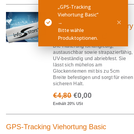
„GPS-Tracking
Viehortung Basic“
Halterung für GPS-
→
Tracker Akku und Battery
Bitte wähle
Standard LTE
Produktoptionen.
Die Halterung ist langlebig,
austauschbar sowie strapazierfähig,
UV-beständig und abriebfest. Sie
lässt sich mühelos am
Glockenriemen mit bis zu 5cm
Breite befestigen und sorgt für einen
sicheren Halt.
€
4,80
€
0,00
Enthält 20% USt
GPS-Tracking Viehortung Basic