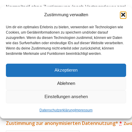
Normaltarif ohne Zustimmung (nach Vertragsdauer zzgl.
ev. Aktivierungsgebühr / Preis pro Monat)
Zustimmung verwalten
1 Monat
2 Monate
3 Monate
Um dir ein optimales Erlebnis zu bieten, verwenden wir Technologien wie
€15,98 pro Monat
€10,25 pro Monat
€8,33 pro Mona
Cookies, um Geräteinformationen zu speichern und/oder darauf
zuzugreifen. Wenn du diesen Technologien zustimmst, können wir Daten
wie das Surfverhalten oder eindeutige IDs auf dieser Website verarbeiten.
5 Monate
6 Monate
12 Monate
24 M
Wenn du deine Zustimmung nicht erteilst oder zurückziehst, können
€6,80 pro Monat
€6,42 pro Monat
€4,58 pro Monat
€3,95
bestimmte Merkmale und Funktionen beeinträchtigt werden.
Vergünstigter Tarif mit Zustimmung (nach Vertragsdauer
Akzeptieren
zzgl. ev. Aktivierungsgebühr / Preis pro Monat)
1 Monat
2 Monate
3 Monate
Ablehnen
€13,59 pro Monat
€8,50 pro Monat
€6,82 pro Mon
Einstellungen ansehen
5 Monate
6 Monate
12 Monate
Datenschutzerklärung
Impressum
€5,46 pro Monat
€5,08 pro Monat
€3,50 pro Mona
Zustimmung zur anonymisierten Datennutzung*
*
Zurü