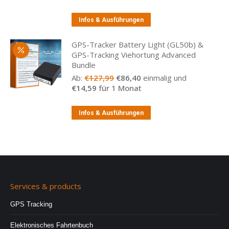
Infos & Ausführungen
GPS-Tracker Battery Light (GL50b) &
GPS-Tracking Viehortung Advanced
Bundle
Ab:
€
127,99
€
86,40
einmalig und
€
14,59
für 1 Monat
Infos & Ausführungen
Services & products
GPS Tracking
Elektronisches Fahrtenbuch