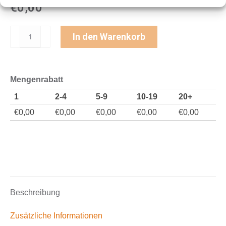
€
0,00
€13,20
€6,60.
GPS-
In den Warenkorb
Tracker
Akku
Standard
Mengenrabatt
LTE
1
2-4
5-9
10-19
20+
(GL521)
&
€
0,00
€
0,00
€
0,00
€
0,00
€
0,00
Softwarepaket
Tracking
Advanced
Paket
Menge
Beschreibung
Zusätzliche Informationen