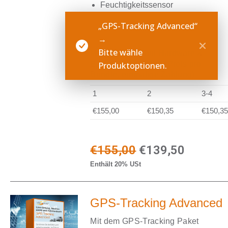
Feuchtigkeitssensor
„GPS-Tracking Advanced“
→
Bitte wähle
Mengenrabatt auf Hardware &
Einrichtungskosten (Preis pro
Produktoptionen.
Bundle, einmalige Zahlung)
1
2
3-4
€155,00
€150,35
€150,3
Ursprünglicher
Aktuell
€
155,00
€
139,50
Enthält 20% USt
Preis
Preis
war:
ist:
GPS-Tracking Advanced
€155,00
€139,50
Mit dem GPS-Tracking Paket