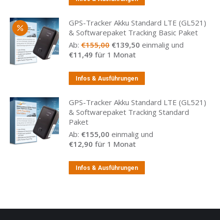
GPS-Tracker Akku Standard LTE (GL521)
& Softwarepaket Tracking Basic Paket
Ursprünglicher
Aktueller
Ab:
€
155,00
€
139,50
einmalig und
Preis
Preis
€
11,49
für 1 Monat
war:
ist:
€155,00
€139,50.
Infos & Ausführungen
GPS-Tracker Akku Standard LTE (GL521)
& Softwarepaket Tracking Standard
Paket
Ab:
€
155,00
einmalig und
€
12,90
für 1 Monat
Infos & Ausführungen