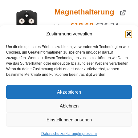
Magnethalterung
Ursprünglich
Aktue
€
18,60
€
16,74
Für
Zustimmung verwalten
hinzufügen
Preis
Preis
war:
ist:
Um dir ein optimales Erlebnis zu bieten, verwenden wir Technologien wie
Cookies, um Geräteinformationen zu speichern und/oder darauf
zuzugreifen. Wenn du diesen Technologien zustimmst, können wir Daten
€18,60
€16,7
wie das Surfverhalten oder eindeutige IDs auf dieser Website verarbeiten.
Induktiv Ladegerät für
Wenn du deine Zustimmung nicht erteilst oder zurückziehst, können
bestimmte Merkmale und Funktionen beeinträchtigt werden.
GPS-Tracker Akku
Standard LTE mit Logo
Akzeptieren
Ablehnen
Ursprünglich
Aktuell
€
13,20
€
6,60
Für
Einstellungen ansehen
hinzufügen
Preis
Preis
war:
ist:
Datenschutzerklärung
Impressum