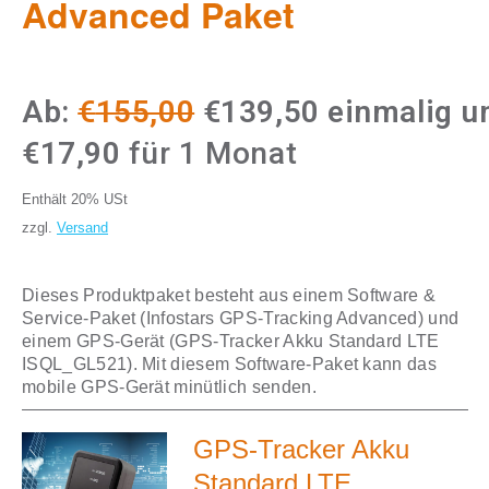
Advanced Paket
Ursprünglicher
Aktueller
Ab:
€
155,00
€
139,50
einmalig u
Preis
Preis
€
17,90
für 1 Monat
war:
ist:
Enthält 20% USt
€155,00
€139,50.
zzgl.
Versand
Dieses Produktpaket besteht aus einem Software &
Service-Paket (Infostars GPS-Tracking Advanced) und
einem GPS-Gerät (GPS-Tracker Akku Standard LTE
ISQL_GL521). Mit diesem Software-Paket kann das
mobile GPS-Gerät minütlich senden.
GPS-Tracker Akku
Standard LTE