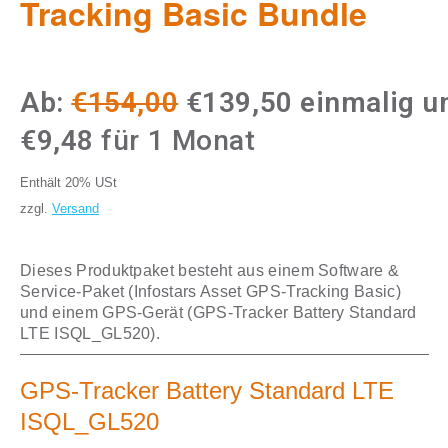
Tracking Basic Bundle
Ursprünglicher
Aktueller
Ab:
€
154,00
€
139,50
einmalig u
Preis
Preis
€
9,48
für 1 Monat
war:
ist:
Enthält 20% USt
€154,00
€139,50.
zzgl.
Versand
Dieses Produktpaket besteht aus einem Software &
Service-Paket (Infostars Asset GPS-Tracking Basic)
und einem GPS-Gerät (GPS-Tracker Battery Standard
LTE ISQL_GL520).
GPS-Tracker Battery Standard LTE
ISQL_GL520