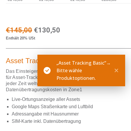
Ursprünglicher
Aktueller
€
145,00
€
130,50
Enthält 20% USt
Preis
Preis
war:
ist:
Asset Tracking Basic
€145,00
€130,50.
„Asset Tracking Basic“
→
Bitte wähle
Das Einsteigerpaket zum besonders günstigem Preis
für Asset-Tracking von Infostars. Orten Sie Ihre Assets
Produktoptionen.
jeder Zeit weltweit und das Inkl. SIM-Karte und
Datenübertragungskosten in Zone1
Live-Ortungsanzeige aller Assets
Google Maps Straßenkarte und Luftbild
Adressangabe mit Hausnummer
SIM-Karte inkl. Datenübertragung