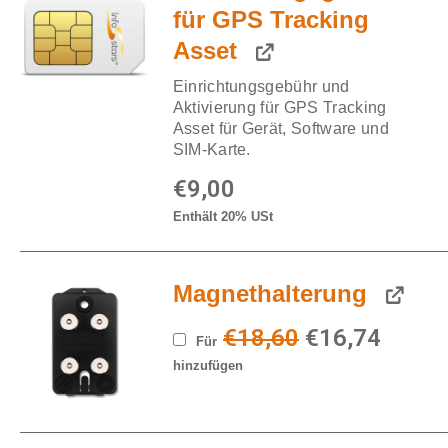
für GPS Tracking
Asset
Einrichtungsgebühr und
Aktivierung für GPS Tracking
Asset für Gerät, Software und
SIM-Karte.
€
9,00
Enthält 20% USt
Magnethalterung
Ursprünglich
Aktuel
€
18,60
€
16,74
Für
hinzufügen
Preis
Preis
war:
ist: