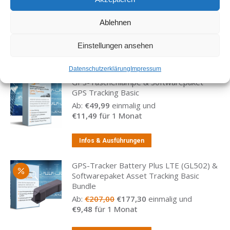
Ablehnen
Einstellungen ansehen
Ähnliche Produkte
Datenschutzerklärung
Impressum
GPS-Taschenlampe & Softwarepaket
GPS Tracking Basic
Ab:
€
49,99
einmalig und
€
11,49
für 1 Monat
Infos & Ausführungen
GPS-Tracker Battery Plus LTE (GL502) &
Softwarepaket Asset Tracking Basic
Bundle
Ursprünglicher
Aktueller
Ab:
€
207,00
€
177,30
einmalig und
Preis
Preis
€
9,48
für 1 Monat
war:
ist:
€207,00
€177,30.