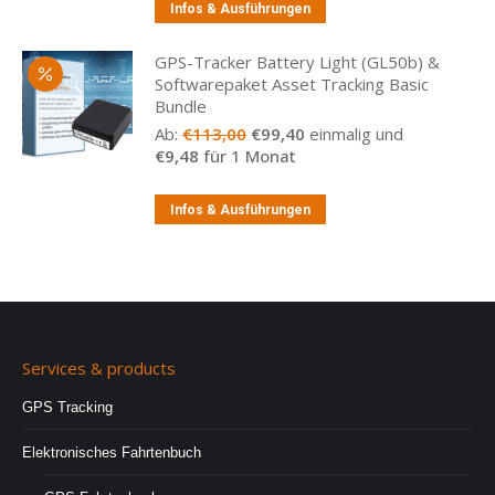
Infos & Ausführungen
GPS-Tracker Battery Light (GL50b) &
Softwarepaket Asset Tracking Basic
Bundle
Ursprünglicher
Aktueller
Ab:
€
113,00
€
99,40
einmalig und
Preis
Preis
€
9,48
für 1 Monat
war:
ist:
€113,00
€99,40.
Infos & Ausführungen
Services & products
GPS Tracking
Elektronisches Fahrtenbuch