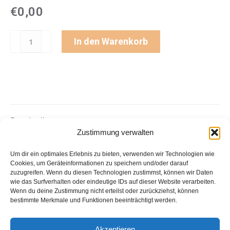
€18,60
€16,7
€
0,00
GPS-
In den Warenkorb
Tracker
Battery
Standard
LTE
(GL520)
&
Beschreibung
Softwarepaket
Zustimmung verwalten
Asset
Zusätzliche Informationen
Um dir ein optimales Erlebnis zu bieten, verwenden wir Technologien wie
Tracking
Cookies, um Geräteinformationen zu speichern und/oder darauf
Basic
zuzugreifen. Wenn du diesen Technologien zustimmst, können wir Daten
Dieses Produktpaket besteht aus einem Software &
wie das Surfverhalten oder eindeutige IDs auf dieser Website verarbeiten.
Bundle
Service-Paket (Infostars Asset GPS-Tracking Basic)
Wenn du deine Zustimmung nicht erteilst oder zurückziehst, können
Menge
und einem GPS-Gerät (GPS-Tracker Battery Standard
bestimmte Merkmale und Funktionen beeinträchtigt werden.
LTE ISQL_GL520).
Akzeptieren