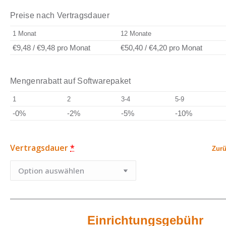
Preise nach Vertragsdauer
1 Monat
12 Monate
€9,48
/
€9,48
pro Monat
€50,40
/
€4,20
pro Monat
Mengenrabatt auf Softwarepaket
1
2
3-4
5-9
-0%
-2%
-5%
-10%
Vertragsdauer
*
Zurü
Einrichtungsgebühr