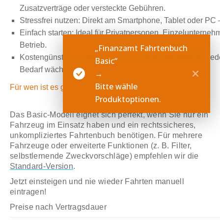
Zusatzverträge oder versteckte Gebühren.
Stressfrei nutzen:
Direkt am Smartphone, Tablet oder PC – ü
Einfach starten:
Ideal für Privatpersonen, Einzelunterneh
Betrieb.
„Finanzamt Fahrtenbuch
Kostengünstig & erweiterbar:
Das günstigste Modell – jede
Basic“
Bedarf wächst.
→
Bitte wähle
Für wen ist es gedacht?
Produktoptionen.
Das Basic-Modell eignet sich perfekt, wenn Sie nur
ein
Fahrzeug
im Einsatz haben und ein
rechtssicheres,
unkompliziertes Fahrtenbuch
benötigen. Für mehrere
Fahrzeuge oder erweiterte Funktionen (z. B. Filter,
selbstlernende Zweckvorschläge) empfehlen wir die
Standard-Version
.
Jetzt einsteigen und nie wieder Fahrten manuell
eintragen!
Preise nach Vertragsdauer