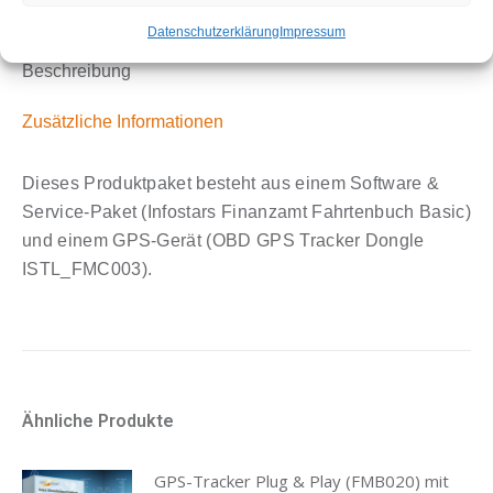
Play
(FMC003)
Datenschutzerklärung
Impressum
mit
Beschreibung
Finanzamt
Fahrtenbuch
Zusätzliche Informationen
Basic
Paket
Dieses Produktpaket besteht aus einem Software &
Menge
Service-Paket (Infostars Finanzamt Fahrtenbuch Basic)
und einem GPS-Gerät (OBD GPS Tracker Dongle
ISTL_FMC003).
Ähnliche Produkte
GPS-Tracker Plug & Play (FMB020) mit