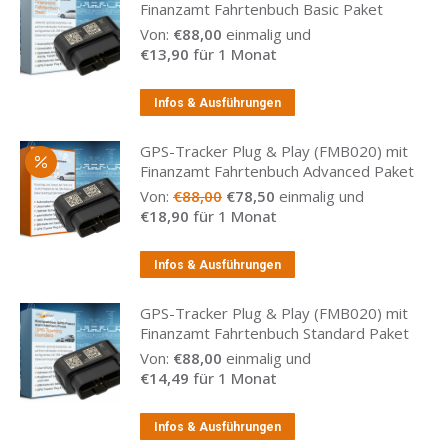
Finanzamt Fahrtenbuch Basic Paket
Von:
€
88,00
einmalig und
€
13,90
für 1 Monat
Infos & Ausführungen
GPS-Tracker Plug & Play (FMB020) mit
Finanzamt Fahrtenbuch Advanced Paket
Ursprünglicher
Aktueller
Von:
€
88,00
€
78,50
einmalig und
Preis
Preis
€
18,90
für 1 Monat
war:
ist:
€88,00
€78,50.
Infos & Ausführungen
GPS-Tracker Plug & Play (FMB020) mit
Finanzamt Fahrtenbuch Standard Paket
Von:
€
88,00
einmalig und
€
14,49
für 1 Monat
Infos & Ausführungen