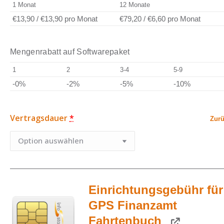
1 Monat
12 Monate
€13,90
/
€13,90
pro Monat
€79,20
/
€6,60
pro Monat
Mengenrabatt auf Softwarepaket
1
2
3-4
5-9
-0%
-2%
-5%
-10%
Vertragsdauer
*
Zurü
Einrichtungsgebühr für
GPS Finanzamt
Fahrtenbuch