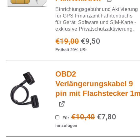
Einrichtungsgebühr und Aktivierung
für GPS Finanzamt Fahrtenbuchs
für Gerät, Software und SIM-Karte -
exklusive Privatschutzaktivierung.
Ursprünglicher
Aktueller
€
19,00
€
9,50
Enthält 20% USt
Preis
Preis
war:
ist:
OBD2
€19,00
€9,50.
Verlängerungskabel 9
pin mit Flachstecker 1
Ursprünglich
Aktuell
€
10,40
€
7,80
Für
hinzufügen
Preis
Preis