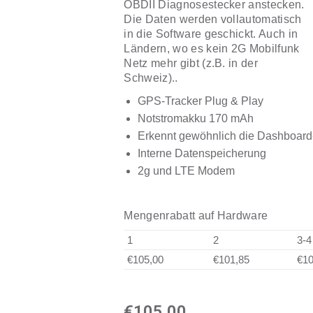
OBDII Diagnosestecker anstecken.
Die Daten werden vollautomatisch
in die Software geschickt. Auch in
Ländern, wo es kein 2G Mobilfunk
Netz mehr gibt (z.B. in der
Schweiz)..
GPS-Tracker Plug & Play
Notstromakku 170 mAh
Erkennt gewöhnlich die Dashboar
Interne Datenspeicherung
2g und LTE Modem
Mengenrabatt auf Hardware
1
2
3-4
€105,00
€101,85
€10
€
105,00