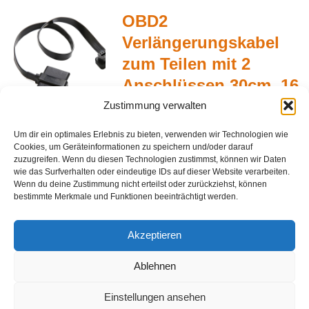
war:
ist:
OBD2
€10,40
€7,80.
Verlängerungskabel
zum Teilen mit 2
Anschlüssen 30cm, 16
pin
Zustimmung verwalten
Ursprünglich
Aktue
€
13,90
€
10,43
Um dir ein optimales Erlebnis zu bieten, verwenden wir Technologien wie
Für
Cookies, um Geräteinformationen zu speichern und/oder darauf
hinzufügen
Preis
Preis
zuzugreifen. Wenn du diesen Technologien zustimmst, können wir Daten
wie das Surfverhalten oder eindeutige IDs auf dieser Website verarbeiten.
Wenn du deine Zustimmung nicht erteilst oder zurückziehst, können
war:
ist:
bestimmte Merkmale und Funktionen beeinträchtigt werden.
€
0,00
€13,90
€10,4
Akzeptieren
GPS-
In den Warenkorb
Tracker
Ablehnen
Plug
&
Einstellungen ansehen