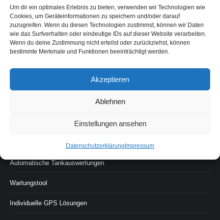
GPS-Fuhrpark
Um dir ein optimales Erlebnis zu bieten, verwenden wir Technologien wie
Cookies, um Geräteinformationen zu speichern und/oder darauf
GPS Viehortung
zuzugreifen. Wenn du diesen Technologien zustimmst, können wir Daten
wie das Surfverhalten oder eindeutige IDs auf dieser Website verarbeiten.
GPS für Events
Wenn du deine Zustimmung nicht erteilst oder zurückziehst, können
bestimmte Merkmale und Funktionen beeinträchtigt werden.
GPS für Assets
Akzeptieren
GPS Lieferketten Management
Ablehnen
Frachtdiebstahl
DDD Tachograph auslesen aus der Entfernung
Einstellungen ansehen
Diebstahlschutz
Datenschutzerklärung
Impressum
Automatische Tankauswertungen
Wartungstool
Individuelle GPS Lösungen