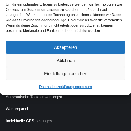
GPS-Fuhrpark
Um dir ein optimales Erlebnis zu bieten, verwenden wir Technologien wie
Cookies, um Geräteinformationen zu speichern und/oder darauf
GPS Viehortung
zuzugreifen. Wenn du diesen Technologien zustimmst, können wir Daten
wie das Surfverhalten oder eindeutige IDs auf dieser Website verarbeiten.
GPS für Events
Wenn du deine Zustimmung nicht erteilst oder zurückziehst, können
bestimmte Merkmale und Funktionen beeinträchtigt werden.
GPS für Assets
Akzeptieren
GPS Lieferketten Management
Ablehnen
Frachtdiebstahl
DDD Tachograph auslesen aus der Entfernung
Einstellungen ansehen
Diebstahlschutz
Datenschutzerklärung
Impressum
Automatische Tankauswertungen
Wartungstool
Individuelle GPS Lösungen