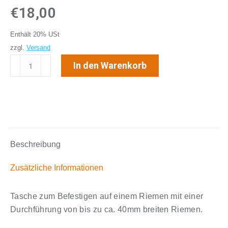
€
18,00
Enthält 20% USt
zzgl.
Versand
Tasche
In den Warenkorb
für
GPS-
Tracker
Akku
und
Battery
Beschreibung
Standard
LTE
Zusätzliche Informationen
Menge
Tasche zum Befestigen auf einem Riemen mit einer
Durchführung von bis zu ca. 40mm breiten Riemen.