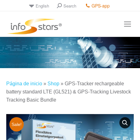
GPS-app
English
Search
Página de inicio
»
Shop
»
GPS-Tracker rechargeable
battery standard LTE (GL521) & GPS-Tracking Livestock
Tracking Basic Bundle
Sale!