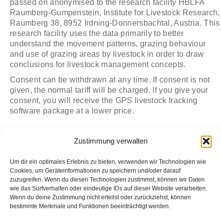
passed on anonymised to the research facility HBLFA
Raumberg-Gumpenstein, Institute for Livestock Research,
Raumberg 38, 8952 Irdning-Donnersbachtal, Austria. This
research facility uses the data primarily to better
understand the movement patterns, grazing behaviour
and use of grazing areas by livestock in order to draw
conclusions for livestock management concepts.
Consent can be withdrawn at any time. If consent is not
given, the normal tariff will be charged. If you give your
consent, you will receive the GPS livestock tracking
software package at a lower price.
Zustimmung verwalten
Standard tariff without consent (after contract period plus
possible activation fee / price per month)
Um dir ein optimales Erlebnis zu bieten, verwenden wir Technologien wie
1 - 6 months
12 months
24 months
Cookies, um Geräteinformationen zu speichern und/oder darauf
zuzugreifen. Wenn du diesen Technologien zustimmst, können wir Daten
€4,20 per month
€4,20 per month
€3,39 per mont
wie das Surfverhalten oder eindeutige IDs auf dieser Website verarbeiten.
Wenn du deine Zustimmung nicht erteilst oder zurückziehst, können
bestimmte Merkmale und Funktionen beeinträchtigt werden.
Discounted tariff with consent (after contract period plus