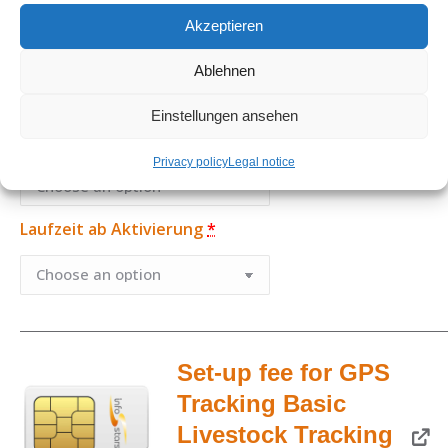
possible activation fee / price per month)
Akzeptieren
1 - 6 months
12 months
24 months
Ablehnen
€3,25 per month
€2,74 per month
€2,67 per mont
Einstellungen ansehen
Zustimmung zur anonymisierten Datennutzung*
*
Clea
Privacy policy
Legal notice
Laufzeit ab Aktivierung
*
Set-up fee for GPS
Tracking Basic
Livestock Tracking