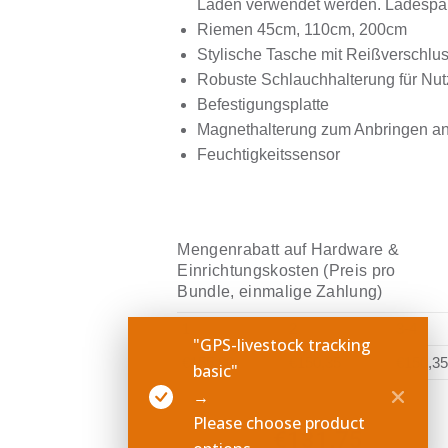
Laden verwendet werden. Ladesp
Riemen 45cm, 110cm, 200cm
Stylische Tasche mit Reißverschlu
Robuste Schlauchhalterung für Nut
Befestigungsplatte
Magnethalterung zum Anbringen an
Feuchtigkeitssensor
Mengenrabatt auf Hardware &
Einrichtungskosten (Preis pro
Bundle, einmalige Zahlung)
1
2
3-4
"GPS-livestock tracking
€155,00
€150,35
€150,3
basic"
→
Please choose product
€
155,00
€
131,75