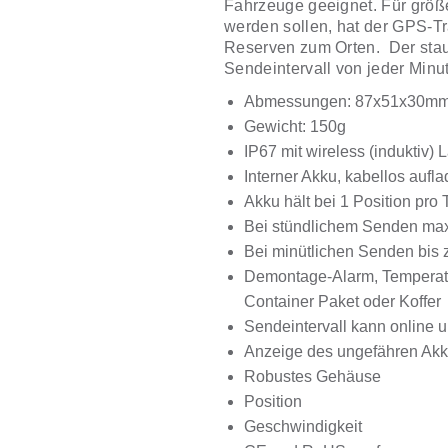
Fahrzeuge geeignet. Für größ
werden sollen, hat der GPS-
Reserven zum Orten. Der stau
Sendeintervall von jeder Minu
Abmessungen: 87x51x30m
Gewicht: 150g
IP67 mit wireless (induktiv) 
Interner Akku, kabellos aufl
Akku hält bei 1 Position pro 
Bei stündlichem Senden max
Bei minütlichen Senden bis 
Demontage-Alarm, Temperatu
Container Paket oder Koffer
Sendeintervall kann online 
Anzeige des ungefähren Akku
Robustes Gehäuse
Position
Geschwindigkeit