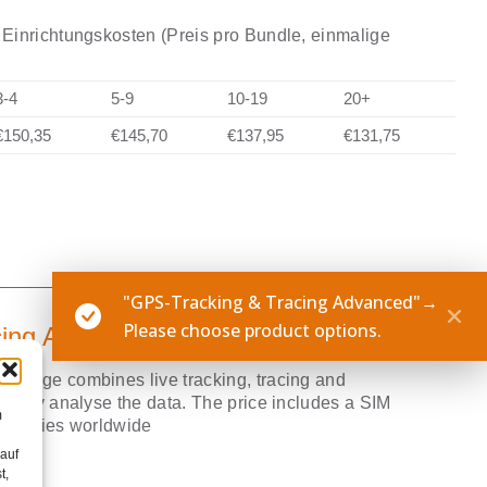
Einrichtungskosten (Preis pro Bundle, einmalige
3-4
5-9
10-19
20+
€150,35
€145,70
€137,95
€131,75
rent
ce
"GPS-Tracking & Tracing Advanced"
→
Please choose product options.
cing Advanced
9,50.
ckage combines live tracking, tracing and
asily analyse the data. The price includes a SIM
m
countries worldwide
 auf
t,