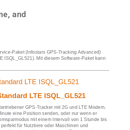
t
me, and
0.
rvice-Paket (Infostars GPS-Tracking Advanced)
E ISQL_GL521). Mit diesem Software-Paket kann
tandard LTE ISQL_GL521
Standard LTE ISQL_GL521
ubetriebener GPS-Tracker mit 2G und LTE Modem.
inute eine Position senden, oder nur wenn er
omsparmodus mit einem Intervall von 1 Stunde bis
 perfekt für Nutztiere oder Maschinen und