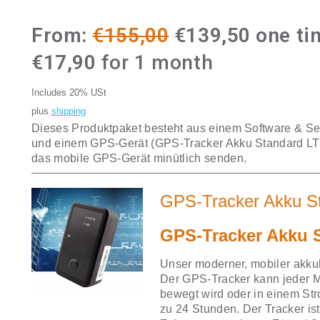
Original
Curren
From:
€
155,00
€
139,50
one ti
price
price
€
17,90
for 1 month
was:
is:
Includes 20% USt
€155,00.
€139,5
plus
shipping
Dieses Produktpaket besteht aus einem Software & Se
und einem GPS-Gerät (GPS-Tracker Akku Standard LT
das mobile GPS-Gerät minütlich senden.
GPS-Tracker Akku S
GPS-Tracker Akku 
Unser moderner, mobiler akk
Der GPS-Tracker kann jeder M
bewegt wird oder in einem Str
zu 24 Stunden. Der Tracker ist