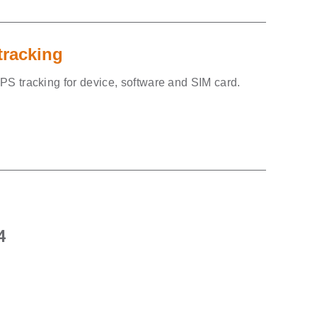
tracking
GPS tracking for device, software and SIM card.
al
Current
4
price
is:
0.
€16,74.