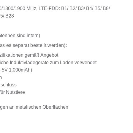
800/1900 MHz, LTE-FDD: B1/ B2/ B3/ B4/ B5/ B8/
25/ B28
ennen sind intern)
s es separat bestellt werden):
zifikationen gemäß Angebot
iche Induktivladegeräte zum Laden verwendet
. 5V 1.000mAh)
m
rschluss
ür Nutztiere
gen an metalischen Oberflächen