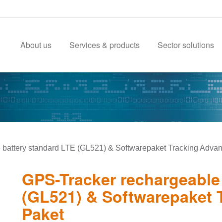
About us
Services & products
Sector solutions
 battery standard LTE (GL521) & Softwarepaket Tracking Adva
GPS-Tracker rechargeable
(GL521) & Softwarepaket 
Paket