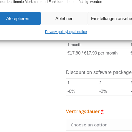
4-level logbook
nen bestimmte Merkmale und Funktionen beeinträchtigt werden.
Tracking & tracing
PDF and CSV export
Akzeptieren
Ablehnen
Einstellungen anseh
Privacy policy
Legal notice
Rates according to contract du
1 month
€17,90
/
€17,90
per month
Discount on software package
1
2
-0%
-2%
Vertragsdauer
*