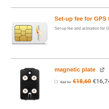
Set-up fee for GPS 
Set-up fee and activation for 
magnetic plate
Origin
€
18,60
€
16,7
Add for
price
was:
€18,6