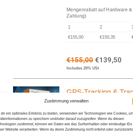
Mengenrabatt auf Hardware & 
Zahlung)
1
2
€155,00
€150,35
Original
Cur
€
155,00
€
139,50
Includes 20% USt
price
pri
was:
is:
GPS-Tracking & Tra
€155,00.
€13
Zustimmung verwalten
The GPS Tracking Advanced pa
logbook. This means you can e
dir ein optimales Erlebnis zu bieten, verwenden wir Technologien wie Cookies, u
card and data transfer in 172 
äteinformationen zu speichern und/oder darauf zuzugreifen. Wenn du diesen
hnologien zustimmst, können wir Daten wie das Surfverhalten oder eindeutige IDs
Live tracking
ser Website verarbeiten. Wenn du deine Zustimmung nicht erteilst oder zurückziehs