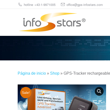
hotline +43-1-9971005
office@gps-infostars.com
Página de inicio
»
Shop
»
GPS-Tracker rechargeable
Sale!