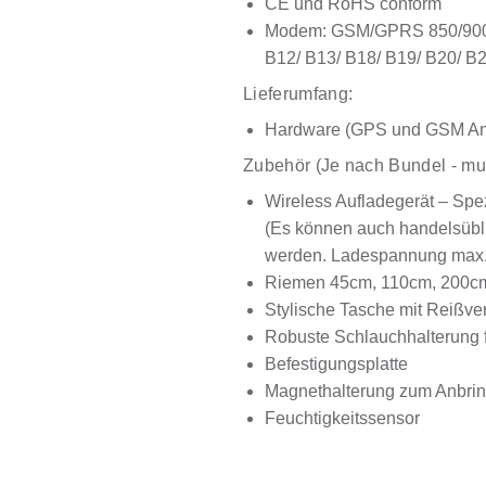
CE und RoHS conform
Modem: GSM/GPRS 850/900/1
B12/ B13/ B18/ B19/ B20/ B
Lieferumfang:
Hardware (GPS und GSM Ant
Zubehör (Je nach Bundel - mus
Wireless Aufladegerät – Spe
(Es können auch handelsübl
werden. Ladespannung max
Riemen 45cm, 110cm, 200c
Stylische Tasche mit Reißve
Robuste Schlauchhalterung f
Befestigungsplatte
Magnethalterung zum Anbrin
Feuchtigkeitssensor