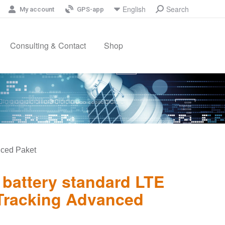
Search
English
Search:
My account
GPS-app
Consulting & Contact
Shop
nced Paket
 battery standard LTE
Tracking Advanced