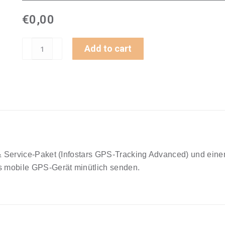
€
0,00
GPS-
Add to cart
Tracker
rechargeable
battery
standard
LTE
(GL521)
&
Softwarepaket
& Service-Paket (Infostars GPS-Tracking Advanced) und ei
Tracking
 mobile GPS-Gerät minütlich senden.
Advanced
Paket
quantity