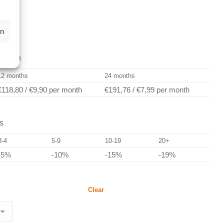
en
ration
12 months
24 months
€118,80
/
€9,90
per month
€191,76
/
€7,99
per month
s
3-4
5-9
10-19
20+
-5%
-10%
-15%
-19%
Clear